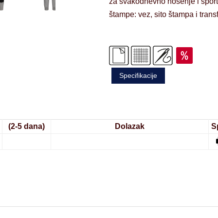
za svakodnevno nošenje i sport
štampe: vez, sito štampa i tran
Specifikacije
(2-5 dana)
Dolazak
S