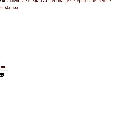
ske aktivnosti • Idealan za brendiranje • Preporučene metode
sfer štampa
pec