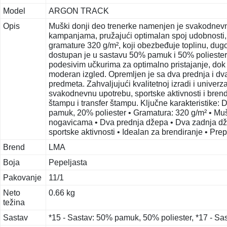
Model
ARGON TRACK
Opis
Muški donji deo trenerke namenjen je svakodnevn
kampanjama, pružajući optimalan spoj udobnosti, fu
gramature 320 g/m², koji obezbeđuje toplinu, dugo
dostupan je u sastavu 50% pamuk i 50% poliester 
podesivim učkurima za optimalno pristajanje, do
moderan izgled. Opremljen je sa dva prednja i dva
predmeta. Zahvaljujući kvalitetnoj izradi i univer
svakodnevnu upotrebu, sportske aktivnosti i brend
štampu i transfer štampu. Ključne karakteristike: 
pamuk, 20% poliester • Gramatura: 320 g/m² • Mušk
nogavicama • Dva prednja džepa • Dva zadnja dže
sportske aktivnosti • Idealan za brendiranje • Pr
Brend
LMA
Boja
Pepeljasta
Pakovanje
11/1
Neto
0.66 kg
težina
Sastav
*15 - Sastav: 50% pamuk, 50% poliester, *17 - S