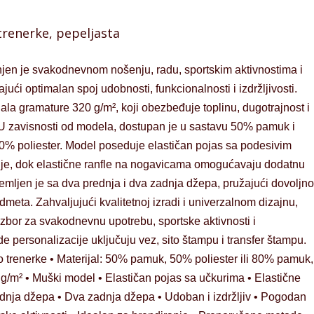
renerke, pepeljasta
jen je svakodnevnom nošenju, radu, sportskim aktivnostima i
ći optimalan spoj udobnosti, funkcionalnosti i izdržljivosti.
jala gramature 320 g/m², koji obezbeđuje toplinu, dugotrajnost i
 U zavisnosti od modela, dostupan je u sastavu 50% pamuk i
20% poliester. Model poseduje elastičan pojas sa podesivim
nje, dok elastične ranfle na nogavicama omogućavaju dodatnu
mljen je sa dva prednja i dva zadnja džepa, pružajući dovoljno
dmeta. Zahvaljujući kvalitetnoj izradi i univerzalnom dizajnu,
izbor za svakodnevnu upotrebu, sportske aktivnosti i
 personalizacije uključuju vez, sito štampu i transfer štampu.
eo trenerke • Materijal: 50% pamuk, 50% poliester ili 80% pamuk,
g/m² • Muški model • Elastičan pojas sa učkurima • Elastične
dnja džepa • Dva zadnja džepa • Udoban i izdržljiv • Pogodan