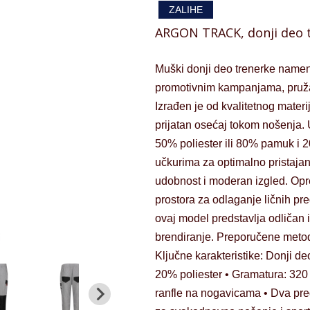
ZALIHE
ARGON TRACK, donji deo t
Muški donji deo trenerke namen
promotivnim kampanjama, pružaju
Izrađen je od kvalitetnog materi
prijatan osećaj tokom nošenja.
50% poliester ili 80% pamuk i 
učkurima za optimalno pristaja
udobnost i moderan izgled. Opre
prostora za odlaganje ličnih pre
ovaj model predstavlja odličan 
brendiranje. Preporučene metode
Ključne karakteristike: Donji d
20% poliester • Gramatura: 320 
ranfle na nogavicama • Dva pre