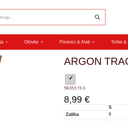
ja
Olovke
Privesci & Alati
Torbe &
ARGON TRA
58.053.15-S
8,99 €
S
9
Zaliha