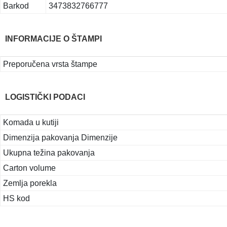
Barkod
3473832766777
INFORMACIJE O ŠTAMPI
Preporučena vrsta štampe
LOGISTIČKI PODACI
Komada u kutiji
Dimenzija pakovanja Dimenzije
Ukupna težina pakovanja
Carton volume
Zemlja porekla
HS kod