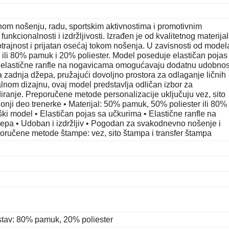
om nošenju, radu, sportskim aktivnostima i promotivnim
nkcionalnosti i izdržljivosti. Izrađen je od kvalitetnog materija
trajnost i prijatan osećaj tokom nošenja. U zavisnosti od model
ili 80% pamuk i 20% poliester. Model poseduje elastičan pojas
k elastične ranfle na nogavicama omogućavaju dodatnu udobnost
 zadnja džepa, pružajući dovoljno prostora za odlaganje ličnih
zalnom dizajnu, ovaj model predstavlja odličan izbor za
iranje. Preporučene metode personalizacije uključuju vez, sito
Donji deo trenerke • Materijal: 50% pamuk, 50% poliester ili 80%
i model • Elastičan pojas sa učkurima • Elastične ranfle na
pa • Udoban i izdržljiv • Pogodan za svakodnevno nošenje i
eporučene metode štampe: vez, sito štampa i transfer štampa
astav: 80% pamuk, 20% poliester