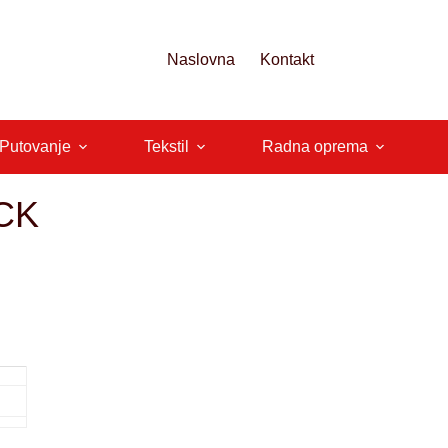
Naslovna
Kontakt
 Putovanje
Tekstil
Radna oprema
CK