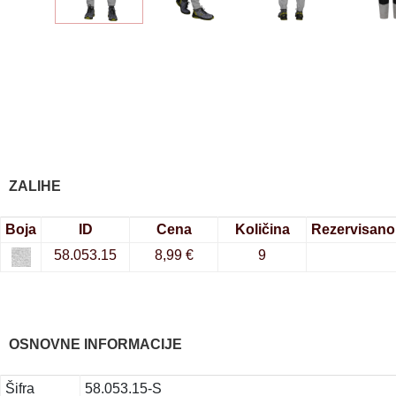
ZALIHE
Boja
ID
Cena
Količina
Rezervisano
58.053.15
8,99 €
9
OSNOVNE INFORMACIJE
Šifra
58.053.15-S