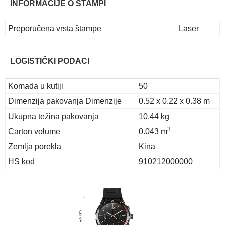
INFORMACIJE O ŠTAMPI
Preporučena vrsta štampe
Laser
LOGISTIČKI PODACI
Komada u kutiji
50
Dimenzija pakovanja Dimenzije
0.52 x 0.22 x 0.38 m
Ukupna težina pakovanja
10.44 kg
3
Carton volume
0.043 m
Zemlja porekla
Kina
HS kod
910212000000