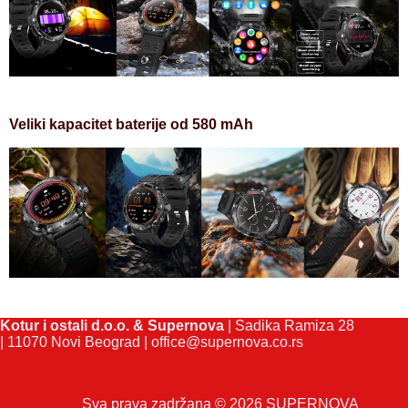
Veliki kapacitet baterije od 580 mAh
Kotur i ostali d.o.o. & Supernova
| Sadika Ramiza 28
| 11070 Novi Beograd |
office@supernova.co.rs
Sva prava zadržana © 2026 SUPERNOVA