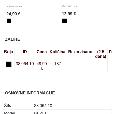
Pametni sat
Pametni sat
24,90 €
13,99 €
ZALIHE
Boja
ID
Cena
Količina
Rezervisano
(2-5
Do
dana)
38.064.10
49,90
187
€
OSNOVNE INFORMACIJE
Šifra
38.064.10
Model
BEZEL