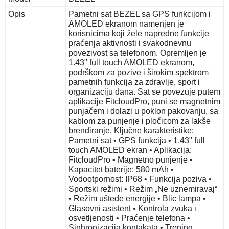
Opis
Pametni sat BEZEL sa GPS funkcijom i
AMOLED ekranom namenjen je
korisnicima koji žele napredne funkcije
praćenja aktivnosti i svakodnevnu
povezivost sa telefonom. Opremljen je
1.43" full touch AMOLED ekranom,
podrškom za pozive i širokim spektrom
pametnih funkcija za zdravlje, sport i
organizaciju dana. Sat se povezuje putem
aplikacije FitcloudPro, puni se magnetnim
punjačem i dolazi u poklon pakovanju, sa
kablom za punjenje i pločicom za lakše
brendiranje. Ključne karakteristike:
Pametni sat • GPS funkcija • 1.43" full
touch AMOLED ekran • Aplikacija:
FitcloudPro • Magnetno punjenje •
Kapacitet baterije: 580 mAh •
Vodootpornost: IP68 • Funkcija poziva •
Sportski režimi • Režim „Ne uznemiravaj“
• Režim uštede energije • Blic lampa •
Glasovni asistent • Kontrola zvuka i
osvetljenosti • Praćenje telefona •
Sinhronizacija kontakata • Trening