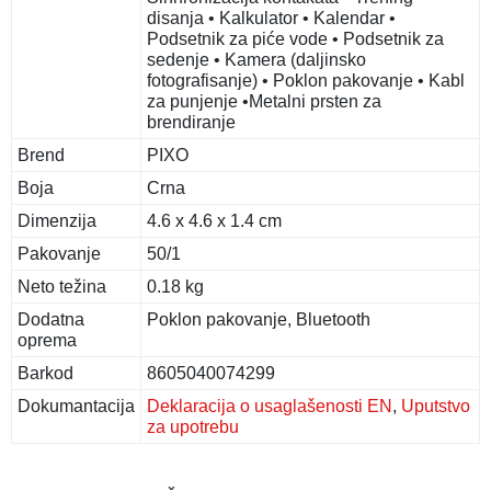
disanja • Kalkulator • Kalendar •
Podsetnik za piće vode • Podsetnik za
sedenje • Kamera (daljinsko
fotografisanje) • Poklon pakovanje • Kabl
za punjenje •Metalni prsten za
brendiranje
Brend
PIXO
Boja
Crna
Dimenzija
4.6 x 4.6 x 1.4 cm
Pakovanje
50/1
Neto težina
0.18 kg
Dodatna
Poklon pakovanje, Bluetooth
oprema
Barkod
8605040074299
Dokumantacija
Deklaracija o usaglašenosti EN
,
Uputstvo
za upotrebu