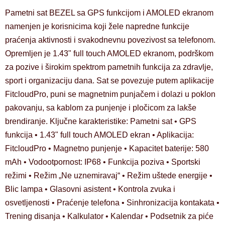
Pametni sat BEZEL sa GPS funkcijom i AMOLED ekranom
namenjen je korisnicima koji žele napredne funkcije
praćenja aktivnosti i svakodnevnu povezivost sa telefonom.
Opremljen je 1.43" full touch AMOLED ekranom, podrškom
za pozive i širokim spektrom pametnih funkcija za zdravlje,
sport i organizaciju dana. Sat se povezuje putem aplikacije
FitcloudPro, puni se magnetnim punjačem i dolazi u poklon
pakovanju, sa kablom za punjenje i pločicom za lakše
brendiranje. Ključne karakteristike: Pametni sat • GPS
funkcija • 1.43" full touch AMOLED ekran • Aplikacija:
FitcloudPro • Magnetno punjenje • Kapacitet baterije: 580
mAh • Vodootpornost: IP68 • Funkcija poziva • Sportski
režimi • Režim „Ne uznemiravaj“ • Režim uštede energije •
Blic lampa • Glasovni asistent • Kontrola zvuka i
osvetljenosti • Praćenje telefona • Sinhronizacija kontakata •
Trening disanja • Kalkulator • Kalendar • Podsetnik za piće