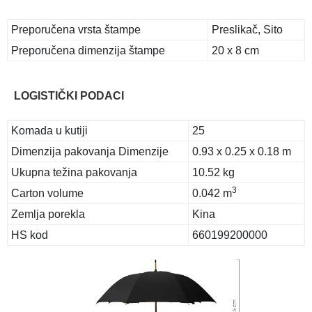
Preporučena vrsta štampe
Preslikač, Sito
Preporučena dimenzija štampe
20 x 8 cm
LOGISTIČKI PODACI
Komada u kutiji
25
Dimenzija pakovanja Dimenzije
0.93 x 0.25 x 0.18 m
Ukupna težina pakovanja
10.52 kg
3
Carton volume
0.042 m
Zemlja porekla
Kina
HS kod
660199200000