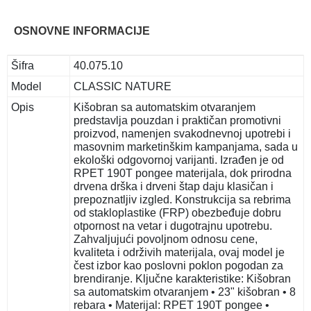
OSNOVNE INFORMACIJE
Šifra
40.075.10
Model
CLASSIC NATURE
Opis
Kišobran sa automatskim otvaranjem
predstavlja pouzdan i praktičan promotivni
proizvod, namenjen svakodnevnoj upotrebi i
masovnim marketinškim kampanjama, sada u
ekološki odgovornoj varijanti. Izrađen je od
RPET 190T pongee materijala, dok prirodna
drvena drška i drveni štap daju klasičan i
prepoznatljiv izgled. Konstrukcija sa rebrima
od stakloplastike (FRP) obezbeđuje dobru
otpornost na vetar i dugotrajnu upotrebu.
Zahvaljujući povoljnom odnosu cene,
kvaliteta i održivih materijala, ovaj model je
čest izbor kao poslovni poklon pogodan za
brendiranje. Ključne karakteristike: Kišobran
sa automatskim otvaranjem • 23" kišobran • 8
rebara • Materijal: RPET 190T pongee •