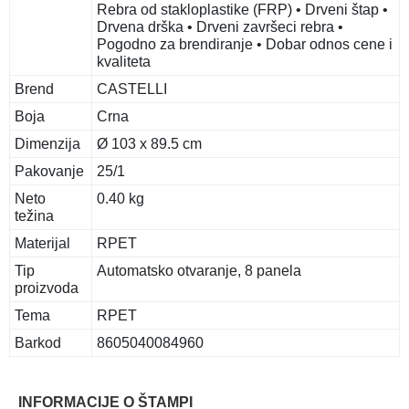
Rebra od stakloplastike (FRP) • Drveni štap •
Drvena drška • Drveni završeci rebra •
Pogodno za brendiranje • Dobar odnos cene i
kvaliteta
Brend
CASTELLI
Boja
Crna
Dimenzija
Ø 103 x 89.5 cm
Pakovanje
25/1
Neto
0.40 kg
težina
Materijal
RPET
Tip
Automatsko otvaranje, 8 panela
proizvoda
Tema
RPET
Barkod
8605040084960
INFORMACIJE O ŠTAMPI