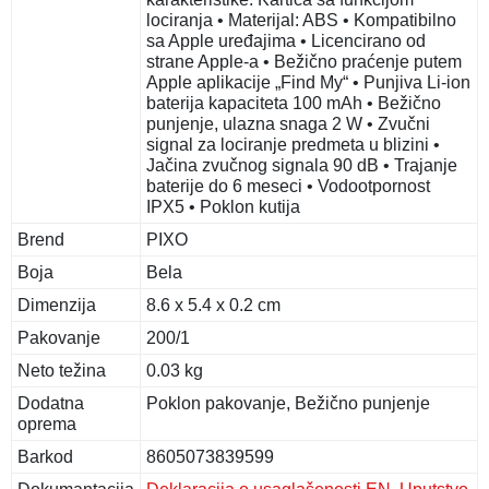
lociranja • Materijal: ABS • Kompatibilno
sa Apple uređajima • Licencirano od
strane Apple-a • Bežično praćenje putem
Apple aplikacije „Find My“ • Punjiva Li-ion
baterija kapaciteta 100 mAh • Bežično
punjenje, ulazna snaga 2 W • Zvučni
signal za lociranje predmeta u blizini •
Jačina zvučnog signala 90 dB • Trajanje
baterije do 6 meseci • Vodootpornost
IPX5 • Poklon kutija
Brend
PIXO
Boja
Bela
Dimenzija
8.6 x 5.4 x 0.2 cm
Pakovanje
200/1
Neto težina
0.03 kg
Dodatna
Poklon pakovanje, Bežično punjenje
oprema
Barkod
8605073839599