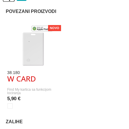
POVEZANI PROIZVODI
NOVO
38.180
W CARD
Find My kartica sa funkcijom
lociranja
5,90 €
ZALIHE