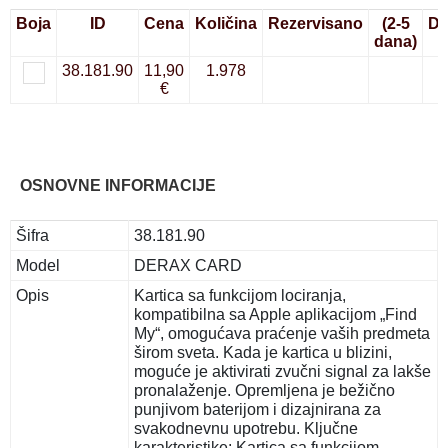
Boja
ID
Cena
Količina
Rezervisano
(2-5
Do
dana)
38.181.90
11,90
1.978
€
OSNOVNE INFORMACIJE
Šifra
38.181.90
Model
DERAX CARD
Opis
Kartica sa funkcijom lociranja,
kompatibilna sa Apple aplikacijom „Find
My“, omogućava praćenje vaših predmeta
širom sveta. Kada je kartica u blizini,
moguće je aktivirati zvučni signal za lakše
pronalaženje. Opremljena je bežično
punjivom baterijom i dizajnirana za
svakodnevnu upotrebu. Ključne
karakteristike: Kartica sa funkcijom