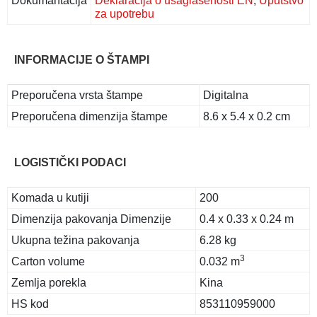
Dokumantacija
Deklaracija o usaglašenosti EN
,
Uputstvo
za upotrebu
INFORMACIJE O ŠTAMPI
Preporučena vrsta štampe
Digitalna
Preporučena dimenzija štampe
8.6 x 5.4 x 0.2 cm
LOGISTIČKI PODACI
Komada u kutiji
200
Dimenzija pakovanja Dimenzije
0.4 x 0.33 x 0.24 m
Ukupna težina pakovanja
6.28 kg
3
Carton volume
0.032 m
Zemlja porekla
Kina
HS kod
853110959000