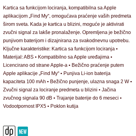
Kartica sa funkcijom lociranja, kompatibilna sa Apple
aplikacijom „Find My“, omogućava praćenje vaših predmeta
širom sveta. Kada je kartica u blizini, moguće je aktivirati
zvučni signal za lakše pronalaženje. Opremljena je bežično
punjivom baterijom i dizajnirana za svakodnevnu upotrebu.
Ključne karakteristike: Kartica sa funkcijom lociranja •
Materijal: ABS • Kompatibilno sa Apple uređajima •
Licencirano od strane Apple-a • Bežično praćenje putem
Apple aplikacije „Find My“ • Punjiva Li-ion baterija
kapaciteta 100 mAh • Bežično punjenje, ulazna snaga 2 W •
Zvučni signal za lociranje predmeta u blizini • Jačina
zvučnog signala 90 dB • Trajanje baterije do 6 meseci •
Vodootpornost IPX5 • Poklon kutija