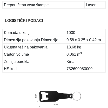
Preporučena vrsta štampe
Laser
LOGISTIČKI PODACI
Komada u kutiji
1000
Dimenzija pakovanja Dimenzije
0.58 x 0.25 x 0.42 m
Ukupna težina pakovanja
13.68 kg
3
Carton volume
0.061 m
Zemlja porekla
Kina
HS kod
732690980000