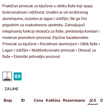
Praktičan privezak za ključeve u obliku flaše koji spaja
funkcionalnost i održivost. Izrađen je od recikliranog
aluminijuma, izuzetno je lagan i izdržljiv, što ga čini
pogodnim za svakodnevnu upotrebu. Zahvaljujući
integrisanoj funkciji otvarača za flaše, predstavlja koristan i
moderan promotivni proizvod. Ključne karakteristike:
Privezak za ključeve • Reciklirani aluminijum • Oblik flaše •
Lagan i izdržljiv • Multifunkcionalni privezak • Otvarač za
flaše • Ekološki prihvatljiv proizvod
ZALIHE
Boja
ID
Cena
Količina
Rezervisano
(2-5
Do
dana)