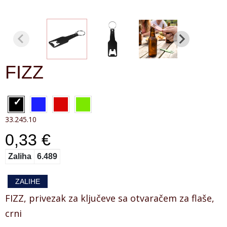
FIZZ
33.245.10
0,33 €
Zaliha
6.489
ZALIHE
FIZZ, privezak za ključeve sa otvaračem za flaše,
crni