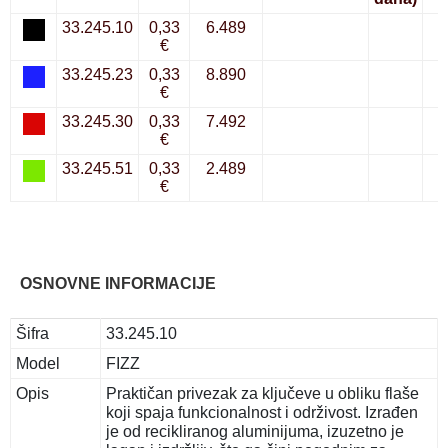
33.245.10
0,33
6.489
€
33.245.23
0,33
8.890
€
33.245.30
0,33
7.492
€
33.245.51
0,33
2.489
€
OSNOVNE INFORMACIJE
Šifra
33.245.10
Model
FIZZ
Opis
Praktičan privezak za ključeve u obliku flaše
koji spaja funkcionalnost i održivost. Izrađen
je od recikliranog aluminijuma, izuzetno je