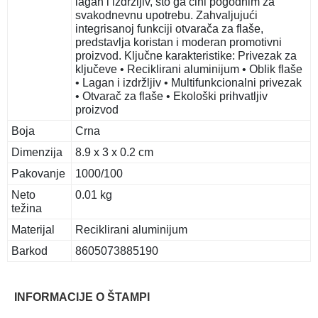
lagan i izdržljiv, što ga čini pogodnim za
svakodnevnu upotrebu. Zahvaljujući
integrisanoj funkciji otvarača za flaše,
predstavlja koristan i moderan promotivni
proizvod. Ključne karakteristike: Privezak za
ključeve • Reciklirani aluminijum • Oblik flaše
• Lagan i izdržljiv • Multifunkcionalni privezak
• Otvarač za flaše • Ekološki prihvatljiv
proizvod
Boja
Crna
Dimenzija
8.9 x 3 x 0.2 cm
Pakovanje
1000/100
Neto
0.01 kg
težina
Materijal
Reciklirani aluminijum
Barkod
8605073885190
INFORMACIJE O ŠTAMPI