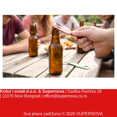
Kotur i ostali d.o.o. & Supernova
| Sadika Ramiza 28
| 11070 Novi Beograd |
office@supernova.co.rs
Sva prava zadržana © 2026 SUPERNOVA