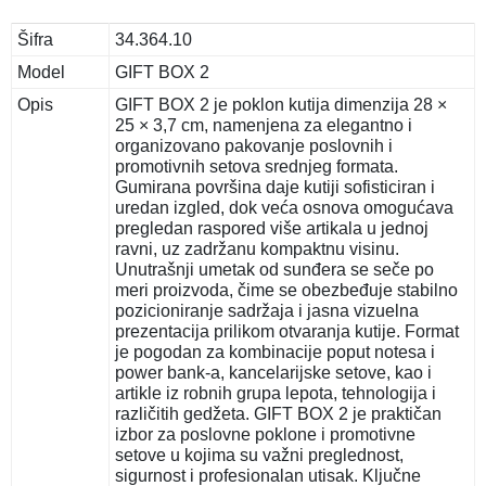
Šifra
34.364.10
Model
GIFT BOX 2
Opis
GIFT BOX 2 je poklon kutija dimenzija 28 ×
25 × 3,7 cm, namenjena za elegantno i
organizovano pakovanje poslovnih i
promotivnih setova srednjeg formata.
Gumirana površina daje kutiji sofisticiran i
uredan izgled, dok veća osnova omogućava
pregledan raspored više artikala u jednoj
ravni, uz zadržanu kompaktnu visinu.
Unutrašnji umetak od sunđera se seče po
meri proizvoda, čime se obezbeđuje stabilno
pozicioniranje sadržaja i jasna vizuelna
prezentacija prilikom otvaranja kutije. Format
je pogodan za kombinacije poput notesa i
power bank-a, kancelarijske setove, kao i
artikle iz robnih grupa lepota, tehnologija i
različitih gedžeta. GIFT BOX 2 je praktičan
izbor za poslovne poklone i promotivne
setove u kojima su važni preglednost,
sigurnost i profesionalan utisak. Ključne