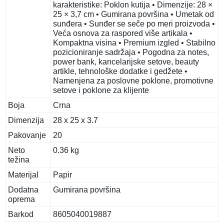
karakteristike: Poklon kutija • Dimenzije: 28 ×
25 × 3,7 cm • Gumirana površina • Umetak od
sunđera • Sunđer se seče po meri proizvoda •
Veća osnova za raspored više artikala •
Kompaktna visina • Premium izgled • Stabilno
pozicioniranje sadržaja • Pogodna za notes,
power bank, kancelarijske setove, beauty
artikle, tehnološke dodatke i gedžete •
Namenjena za poslovne poklone, promotivne
setove i poklone za klijente
Boja
Crna
Dimenzija
28 x 25 x 3.7
Pakovanje
20
Neto
0.36 kg
težina
Materijal
Papir
Dodatna
Gumirana površina
oprema
Barkod
8605040019887