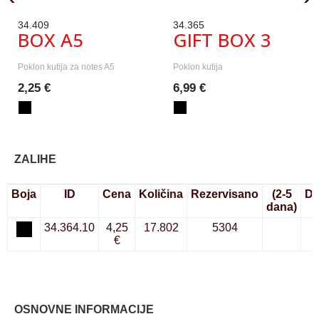
34.409
34.365
BOX A5
GIFT BOX 3
Poklon kutija za notes A5
Poklon kutija
2,25 €
6,99 €
ZALIHE
Boja
ID
Cena
Količina
Rezervisano
(2-5
Do
dana)
34.364.10
4,25
17.802
5304
€
OSNOVNE INFORMACIJE