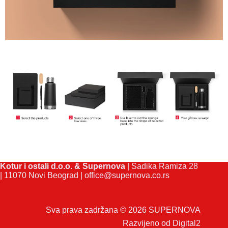
Kotur i ostali d.o.o. & Supernova
| Sadika Ramiza 28
| 11070 Novi Beograd |
office@supernova.co.rs
Sva prava zadržana © 2026 SUPERNOVA
Razvijeno od
Digital2