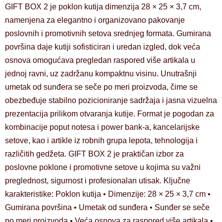
GIFT BOX 2 je poklon kutija dimenzija 28 × 25 × 3,7 cm,
namenjena za elegantno i organizovano pakovanje
poslovnih i promotivnih setova srednjeg formata. Gumirana
površina daje kutiji sofisticiran i uredan izgled, dok veća
osnova omogućava pregledan raspored više artikala u
jednoj ravni, uz zadržanu kompaktnu visinu. Unutrašnji
umetak od sunđera se seče po meri proizvoda, čime se
obezbeđuje stabilno pozicioniranje sadržaja i jasna vizuelna
prezentacija prilikom otvaranja kutije. Format je pogodan za
kombinacije poput notesa i power bank-a, kancelarijske
setove, kao i artikle iz robnih grupa lepota, tehnologija i
različitih gedžeta. GIFT BOX 2 je praktičan izbor za
poslovne poklone i promotivne setove u kojima su važni
preglednost, sigurnost i profesionalan utisak. Ključne
karakteristike: Poklon kutija • Dimenzije: 28 × 25 × 3,7 cm •
Gumirana površina • Umetak od sunđera • Sunđer se seče
po meri proizvoda • Veća osnova za raspored više artikala •