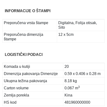
INFORMACIJE O ŠTAMPI
Preporučena vrsta štampe
Digitalna, Folija otisak,
Sito
Preporučena dimenzija
12 x 5cm
štampe
LOGISTIČKI PODACI
Komada u kutiji
20
Dimenzija pakovanja Dimenzije
0.59 x 0.406 x 0.28 m
Ukupna težina pakovanja
8.18 kg
3
Carton volume
0.067 m
Zemlja porekla
Kina
HS kod
481960000000