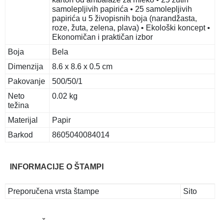
samolepljivih papirića • 25 samolepljivih
papirića u 5 živopisnih boja (narandžasta,
roze, žuta, zelena, plava) • Ekološki koncept •
Ekonomičan i praktičan izbor
Boja
Bela
Dimenzija
8.6 x 8.6 x 0.5 cm
Pakovanje
500/50/1
Neto
0.02 kg
težina
Materijal
Papir
Barkod
8605040084014
INFORMACIJE O ŠTAMPI
Preporučena vrsta štampe
Sito