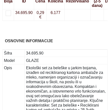
Boja
ID
Cena
Količina
Rezervisano
(2-5
Do
dana)
34.695.90
0,29
6.177
€
OSNOVNE INFORMACIJE
Šifra
34.695.90
Model
GLAZE
Opis
Ekološki set za beleške u jarkim bojama,
izrađen od recikliranog kartona ambalaže za
mleko, namenjen organizaciji i označavanju
informacija u školi, na poslu ili u
svakodnevnim obavezama. Kompaktan i
ekonomičan, a istovremeno vrlo funkcionalan,
ovaj set omogućava lako obeležavanje
važnih detalja i praktično planiranje. Ključne
karakteristike: Set za beleške • Reciklirani
karton od ambalaže za mleko • 25 žutih