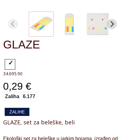
GLAZE
34.695.90
0,29 €
Zaliha
6.177
ZALIHE
GLAZE, set za beleške, beli
Ekološki set za beleške u jarkim bojama, izrađen od