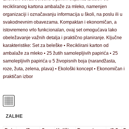
recikliranog kartona ambalaže za mleko, namenjen
organizaciji i označavanju informacija u školi, na poslu ili u
svakodnevnim obavezama. Kompaktan i ekonomičan, a
istovremeno vrlo funkcionalan, ovaj set omogućava lako
obeležavanje važnih detalja i praktično planiranje. Ključne
karakteristike: Set za beleške • Reciklirani karton od
ambalaže za mleko • 25 žutih samolepljivih papirića • 25
samolepljivih papirića u 5 živopisnih boja (narandžasta,
roze, žuta, zelena, plava) • Ekološki koncept • Ekonomičan i
praktičan izbor
ZALIHE