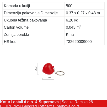
Komada u kutiji
500
Dimenzija pakovanja Dimenzije
0.37 x 0.27 x 0.43 m
Ukupna težina pakovanja
6.20 kg
3
Carton volume
0.043 m
Zemlja porekla
Kina
HS kod
732620009000
Kotur i ostali d.o.o. & Supernova
| Sadika Ramiza 28
| 11070 Novi Beograd |
office@supernova.co.rs