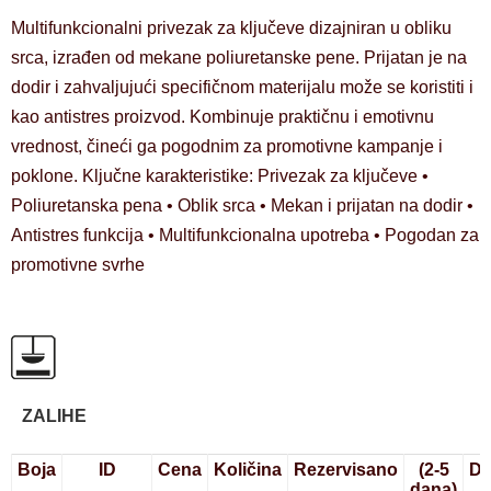
Multifunkcionalni privezak za ključeve dizajniran u obliku
srca, izrađen od mekane poliuretanske pene. Prijatan je na
dodir i zahvaljujući specifičnom materijalu može se koristiti i
kao antistres proizvod. Kombinuje praktičnu i emotivnu
vrednost, čineći ga pogodnim za promotivne kampanje i
poklone. Ključne karakteristike: Privezak za ključeve •
Poliuretanska pena • Oblik srca • Mekan i prijatan na dodir •
Antistres funkcija • Multifunkcionalna upotreba • Pogodan za
promotivne svrhe
ZALIHE
Boja
ID
Cena
Količina
Rezervisano
(2-5
Do
dana)