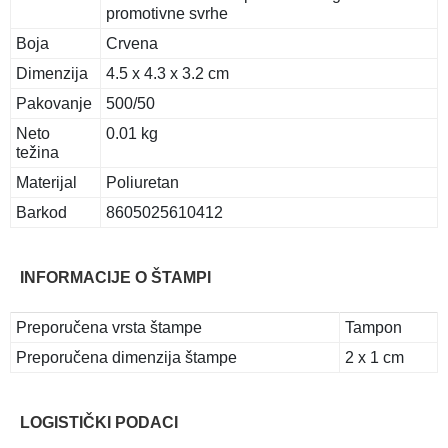
promotivne svrhe
Boja
Crvena
Dimenzija
4.5 x 4.3 x 3.2 cm
Pakovanje
500/50
Neto
0.01 kg
težina
Materijal
Poliuretan
Barkod
8605025610412
INFORMACIJE O ŠTAMPI
Preporučena vrsta štampe
Tampon
Preporučena dimenzija štampe
2 x 1 cm
LOGISTIČKI PODACI