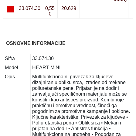
33.074.30
0,55
20.629
€
OSNOVNE INFORMACIJE
Šifra
33.074.30
Model
HEART MINI
Opis
Multifunkcionalni privezak za ključeve
dizajniran u obliku srca, izrađen od mekane
poliuretanske pene. Prijatan je na dodir i
zahvaljujući specifičnom materijalu može se
koristiti i kao antistres proizvod. Kombinuje
praktičnu i emotivnu vrednost, čineći ga
pogodnim za promotivne kampanje i poklone.
Ključne karakteristike: Privezak za ključeve •
Poliuretanska pena • Oblik srca • Mekan i
prijatan na dodir • Antistres funkcija •
Multifunkcionalna upotreba • Pogodan za