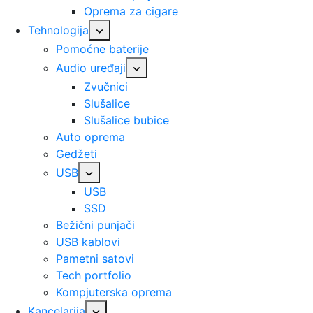
Oprema za cigare
Tehnologija
Pomoćne baterije
Audio uređaji
Zvučnici
Slušalice
Slušalice bubice
Auto oprema
Gedžeti
USB
USB
SSD
Bežični punjači
USB kablovi
Pametni satovi
Tech portfolio
Kompjuterska oprema
Kancelarija