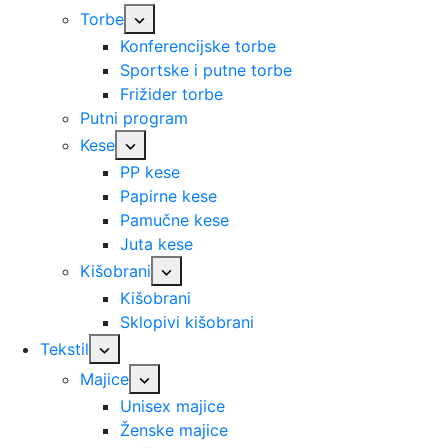
Torbe
Konferencijske torbe
Sportske i putne torbe
Frižider torbe
Putni program
Kese
PP kese
Papirne kese
Pamučne kese
Juta kese
Kišobrani
Kišobrani
Sklopivi kišobrani
Tekstil
Majice
Unisex majice
Ženske majice