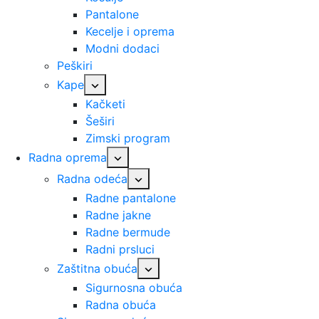
Pantalone
Kecelje i oprema
Modni dodaci
Peškiri
Kape
Kačketi
Šeširi
Zimski program
Radna oprema
Radna odeća
Radne pantalone
Radne jakne
Radne bermude
Radni prsluci
Zaštitna obuća
Sigurnosna obuća
Radna obuća