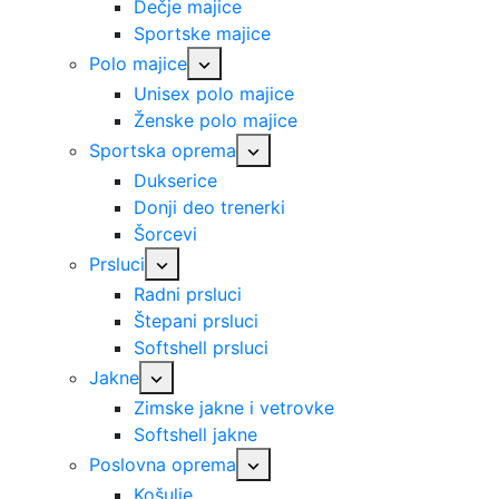
Dečje majice
Sportske majice
Polo majice
Unisex polo majice
Ženske polo majice
Sportska oprema
Dukserice
Donji deo trenerki
Šorcevi
Prsluci
Radni prsluci
Štepani prsluci
Softshell prsluci
Jakne
Zimske jakne i vetrovke
Softshell jakne
Poslovna oprema
Košulje