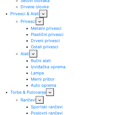
Setovi olovaka
Drvene olovke
Privesci & Alati
Privesci
Metalni privesci
Plastični privesci
Drveni privesci
Ostali privesci
Alati
Ručni alati
Izviđačka oprema
Lampe
Merni pribor
Auto oprema
Torbe & Putovanje
Rančevi
Sportski rančevi
Poslovni rančevi