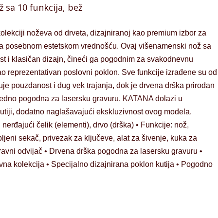
sa 10 funkcija, bež
lekciji noževa od drveta, dizajniranoj kao premium izbor za
sa posebnom estetskom vrednošću. Ovaj višenamenski nož sa
st i klasičan dizajn, čineći ga pogodnim za svakodnevnu
kao reprezentativan poslovni poklon. Sve funkcije izrađene su od
je pouzdanost i dug vek trajanja, dok je drvena drška prirodan
 ujedno pogodna za lasersku gravuru. KATANA dolazi u
kutiji, dodatno naglašavajući ekskluzivnost ovog modela.
: nerđajući čelik (elementi), drvo (drška) • Funkcije: nož,
bljeni sekač, privezak za ključeve, alat za šivenje, kuka za
, ravni odvijač • Drvena drška pogodna za lasersku gravuru •
na kolekcija • Specijalno dizajnirana poklon kutija • Pogodno