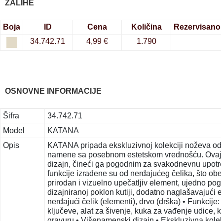
ZALIHE
Boja
ID
Cena
Količina
Rezervisano
34.742.71
4,99 €
1.790
OSNOVNE INFORMACIJE
Šifra
34.742.71
Model
KATANA
Opis
KATANA pripada ekskluzivnoj kolekciji noževa od 
namene sa posebnom estetskom vrednošću. Ovaj v
dizajn, čineći ga pogodnim za svakodnevnu upotreb
funkcije izrađene su od nerđajućeg čelika, što ob
prirodan i vizuelno upečatljiv element, ujedno p
dizajniranoj poklon kutiji, dodatno naglašavajući 
nerđajući čelik (elementi), drvo (drška) • Funkcije
ključeve, alat za šivenje, kuka za vađenje udice, 
gravuru • Višenamenski dizajn • Ekskluzivna kolek