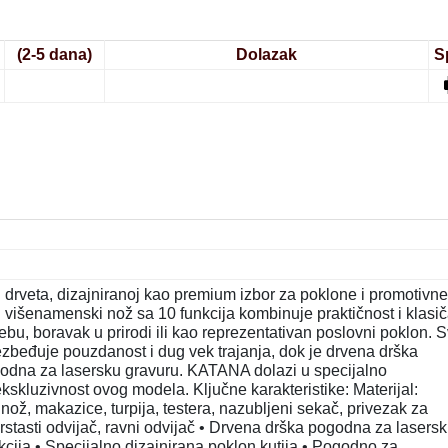
(2-5 dana)
Dolazak
S
drveta, dizajniranoj kao premium izbor za poklone i promotivne
išenamenski nož sa 10 funkcija kombinuje praktičnost i klasi
u, boravak u prirodi ili kao reprezentativan poslovni poklon. 
ezbeđuje pouzdanost i dug vek trajanja, dok je drvena drška
ogodna za lasersku gravuru. KATANA dolazi u specijalno
ekskluzivnost ovog modela. Ključne karakteristike: Materijal:
: nož, makazice, turpija, testera, nazubljeni sekač, privezak za
krstasti odvijač, ravni odvijač • Drvena drška pogodna za lasers
cija • Specijalno dizajnirana poklon kutija • Pogodno za