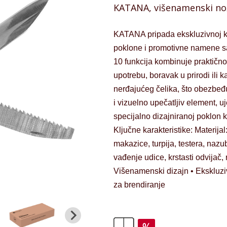
KATANA, višenamenski nož 
KATANA pripada ekskluzivnoj ko
poklone i promotivne namene 
10 funkcija kombinuje praktično
upotrebu, boravak u prirodi ili 
nerđajućeg čelika, što obezbeđu
i vizuelno upečatljiv element,
specijalno dizajniranoj poklon 
Ključne karakteristike: Materijal
makazice, turpija, testera, nazu
vađenje udice, krstasti odvijač
Višenamenski dizajn • Ekskluziv
za brendiranje