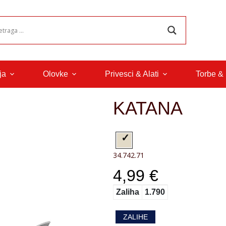
ja
Olovke
Privesci & Alati
Torbe &
KATANA
34.742.71
4,99 €
Zaliha
1.790
ZALIHE