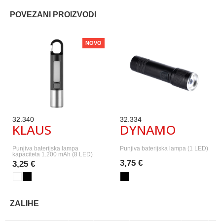
POVEZANI PROIZVODI
NOVO
32.340
32.334
KLAUS
DYNAMO
Punjiva baterijska lampa
Punjiva baterijska lampa (1 LED)
kapaciteta 1.200 mAh (8 LED)
3,75 €
3,25 €
ZALIHE