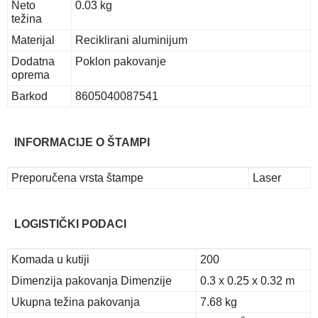
Neto
0.03 kg
težina
Materijal
Reciklirani aluminijum
Dodatna
Poklon pakovanje
oprema
Barkod
8605040087541
INFORMACIJE O ŠTAMPI
Preporučena vrsta štampe
Laser
LOGISTIČKI PODACI
Komada u kutiji
200
Dimenzija pakovanja Dimenzije
0.3 x 0.25 x 0.32 m
Ukupna težina pakovanja
7.68 kg