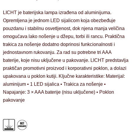
LICHT je baterijska lampa izrađena od aluminijuma.
Opremljena je jednom LED sijalicom koja obezbeđuje
pouzdanu i stabilnu osvetljenost, dok njena manja veličina
omogućava lako nošenje u džepu, torbi ili rancu. Praktična
trakica za nošenje dodatno doprinosi funkcionalnosti i
jednostavnom rukovanju. Za rad su potrebne tri AAA
baterije, koje nisu uključene u pakovanje. LICHT predstavlja
praktičan promotivni proizvod i korporativni poklon, a dolazi
upakovana u poklon kutiji. Ključne karakteristike: Materijal:
aluminijum • 1 LED sijalica • Trakica za nošenje •
Napajanje: 3 × AAA baterije (nisu uključene) • Poklon
pakovanje