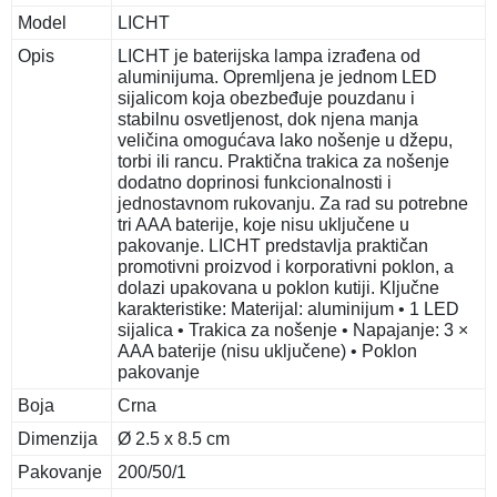
Model
LICHT
Opis
LICHT je baterijska lampa izrađena od
aluminijuma. Opremljena je jednom LED
sijalicom koja obezbeđuje pouzdanu i
stabilnu osvetljenost, dok njena manja
veličina omogućava lako nošenje u džepu,
torbi ili rancu. Praktična trakica za nošenje
dodatno doprinosi funkcionalnosti i
jednostavnom rukovanju. Za rad su potrebne
tri AAA baterije, koje nisu uključene u
pakovanje. LICHT predstavlja praktičan
promotivni proizvod i korporativni poklon, a
dolazi upakovana u poklon kutiji. Ključne
karakteristike: Materijal: aluminijum • 1 LED
sijalica • Trakica za nošenje • Napajanje: 3 ×
AAA baterije (nisu uključene) • Poklon
pakovanje
Boja
Crna
Dimenzija
Ø 2.5 x 8.5 cm
Pakovanje
200/50/1