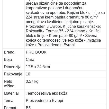
uredan dizajn čine ga pogodnim za
korporativne poklone i dugoročnu
svakodnevnu upotrebu. Knjižni blok u linije sa
224 strane krem papira gramature 80 g/m²
omogućava kvalitetno i prijatno pisanje.
Proizveden u Evropi. Ključne karakteristike:
Rokovnik • Format B5 • 224 strane • Knjižni
blok u linije • Krem papir 80 g/m² • Šivena
korica od termoosetljive eko kože • Imitacija
kože • Proizvedeno u Evropi
Brend
PRO BOOK
Boja
Crna
Dimenzija
17.5 x 24.5cm
Pakovanje
10
Neto
0.57 kg
težina
Materijal
Termoosetljiva eko koža
Tema
Proizvedeno u Evropi
Format
B5