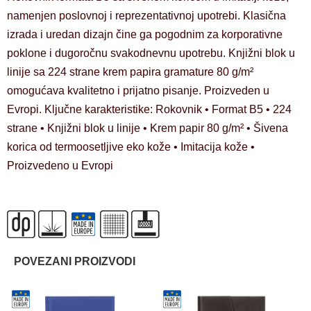
namenjen poslovnoj i reprezentativnoj upotrebi. Klasična
izrada i uredan dizajn čine ga pogodnim za korporativne
poklone i dugoročnu svakodnevnu upotrebu. Knjižni blok u
linije sa 224 strane krem papira gramature 80 g/m²
omogućava kvalitetno i prijatno pisanje. Proizveden u
Evropi. Ključne karakteristike: Rokovnik • Format B5 • 224
strane • Knjižni blok u linije • Krem papir 80 g/m² • Šivena
korica od termoosetljive eko kože • Imitacija kože •
Proizvedeno u Evropi
POVEZANI PROIZVODI