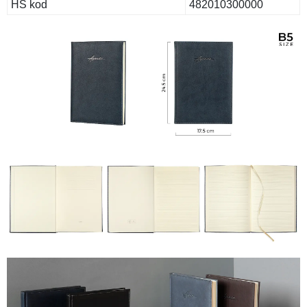
HS kod
482010300000