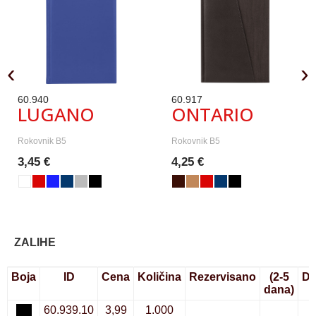
‹
›
60.940
60.917
LUGANO
ONTARIO
Rokovnik B5
Rokovnik B5
3,45 €
4,25 €
ZALIHE
Boja
ID
Cena
Količina
Rezervisano
(2-5
Do
dana)
60.939.10
3,99
1.000