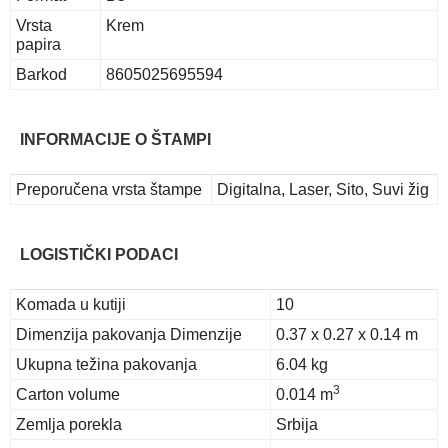
Vrsta
Krem
papira
Barkod
8605025695594
INFORMACIJE O ŠTAMPI
Preporučena vrsta štampe
Digitalna, Laser, Sito, Suvi žig
LOGISTIČKI PODACI
Komada u kutiji
10
Dimenzija pakovanja Dimenzije
0.37 x 0.27 x 0.14 m
Ukupna težina pakovanja
6.04 kg
3
Carton volume
0.014 m
Zemlja porekla
Srbija