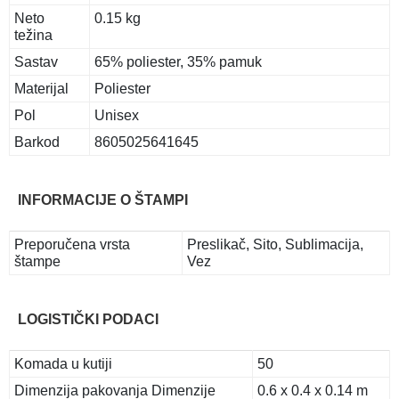
Neto
0.15 kg
težina
Sastav
65% poliester, 35% pamuk
Materijal
Poliester
Pol
Unisex
Barkod
8605025641645
INFORMACIJE O ŠTAMPI
Preporučena vrsta
Preslikač, Sito, Sublimacija,
štampe
Vez
LOGISTIČKI PODACI
Komada u kutiji
50
Dimenzija pakovanja Dimenzije
0.6 x 0.4 x 0.14 m