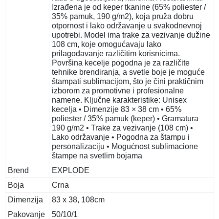
Izrađena je od keper tkanine (65% poliester /
35% pamuk, 190 g/m2), koja pruža dobru
otpornost i lako održavanje u svakodnevnoj
upotrebi. Model ima trake za vezivanje dužine
108 cm, koje omogućavaju lako
prilagođavanje različitim korisnicima.
Površina kecelje pogodna je za različite
tehnike brendiranja, a svetle boje je moguće
štampati sublimacijom, što je čini praktičnim
izborom za promotivne i profesionalne
namene. Ključne karakteristike: Unisex
kecelja • Dimenzije 83 × 38 cm • 65%
poliester / 35% pamuk (keper) • Gramatura
190 g/m2 • Trake za vezivanje (108 cm) •
Lako održavanje • Pogodna za štampu i
personalizaciju • Mogućnost sublimacione
štampe na svetlim bojama
Brend
EXPLODE
Boja
Crna
Dimenzija
83 x 38, 108cm
Pakovanje
50/10/1