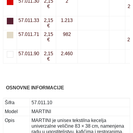
57.011.30
2,15
2
€
20
57.011.33
2,15
1.213
€
57.011.71
2,15
982
€
22
57.011.90
2,15
2.460
€
OSNOVNE INFORMACIJE
Šifra
57.011.10
Model
MARTINI
Opis
MARTINI je unisex tekstilna kecelja
univerzalne veličine 83 × 38 cm, namenjena
radu u ugostiteljstvu, kafićima i restoranima.