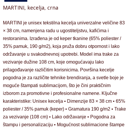
MARTINI, kecelja, crna
MARTINI je unisex tekstilna kecelja univerzalne veličine 83
× 38 cm, namenjena radu u ugostiteljstvu, kafićima i
restoranima. Izrađena je od keper tkanine (65% poliester /
35% pamuk, 190 g/m2), koja pruža dobru otpornost i lako
održavanje u svakodnevnoj upotrebi. Model ima trake za
vezivanje dužine 108 cm, koje omogućavaju lako
prilagođavanje različitim korisnicima. Površina kecelje
pogodna je za različite tehnike brendiranja, a svetle boje je
moguće štampati sublimacijom, što je čini praktičnim
izborom za promotivne i profesionalne namene. Ključne
karakteristike: Unisex kecelja • Dimenzije 83 × 38 cm • 65%
poliester / 35% pamuk (keper) • Gramatura 190 g/m2 • Trake
za vezivanje (108 cm) • Lako održavanje • Pogodna za
štampu i personalizaciju • Mogućnost sublimacione štampe