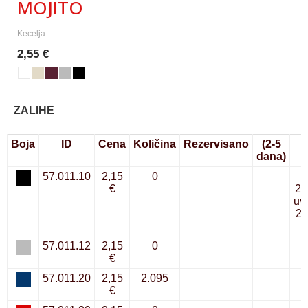
MOJITO
Kecelja
2,55 €
ZALIHE
Boja
ID
Cena
Količina
Rezervisano
(2-5
D
dana)
57.011.10
2,15
0
€
22
uv
20
57.011.12
2,15
0
€
57.011.20
2,15
2.095
€