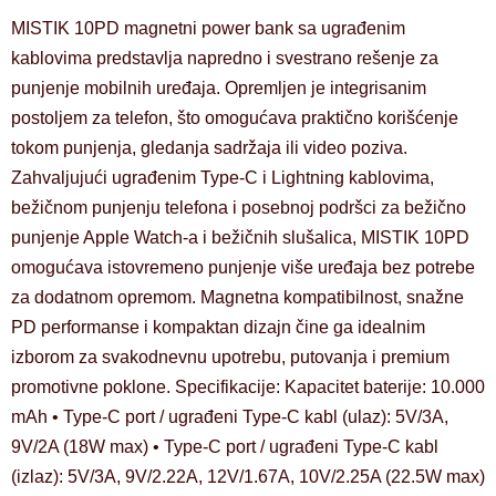
MISTIK 10PD magnetni power bank sa ugrađenim
kablovima predstavlja napredno i svestrano rešenje za
punjenje mobilnih uređaja. Opremljen je integrisanim
postoljem za telefon, što omogućava praktično korišćenje
tokom punjenja, gledanja sadržaja ili video poziva.
Zahvaljujući ugrađenim Type-C i Lightning kablovima,
bežičnom punjenju telefona i posebnoj podršci za bežično
punjenje Apple Watch-a i bežičnih slušalica, MISTIK 10PD
omogućava istovremeno punjenje više uređaja bez potrebe
za dodatnom opremom. Magnetna kompatibilnost, snažne
PD performanse i kompaktan dizajn čine ga idealnim
izborom za svakodnevnu upotrebu, putovanja i premium
promotivne poklone. Specifikacije: Kapacitet baterije: 10.000
mAh • Type-C port / ugrađeni Type-C kabl (ulaz): 5V/3A,
9V/2A (18W max) • Type-C port / ugrađeni Type-C kabl
(izlaz): 5V/3A, 9V/2.22A, 12V/1.67A, 10V/2.25A (22.5W max)