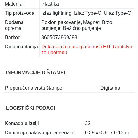
Materijal
Plastika
Tip proizvoda
Izlaz lightning, Izlaz Type-C, Ulaz Type-C
Dodatna
Poklon pakovanje, Magnet, Brzo
oprema
punjenje, Bežično punjenje
Barkod
8605073869398
Dokumantacija
Deklaracija o usaglašenosti EN
,
Uputstvo
za upotrebu
INFORMACIJE O ŠTAMPI
Preporučena vrsta štampe
Digitalna
LOGISTIČKI PODACI
Komada u kutiji
32
Dimenzija pakovanja Dimenzije
0.39 x 0.31 x 0.13 m