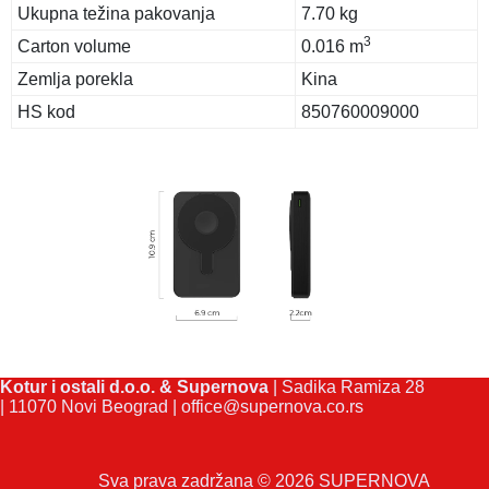
Ukupna težina pakovanja
7.70 kg
3
Carton volume
0.016 m
Zemlja porekla
Kina
HS kod
850760009000
Kotur i ostali d.o.o. & Supernova
| Sadika Ramiza 28
| 11070 Novi Beograd |
office@supernova.co.rs
Sva prava zadržana © 2026 SUPERNOVA