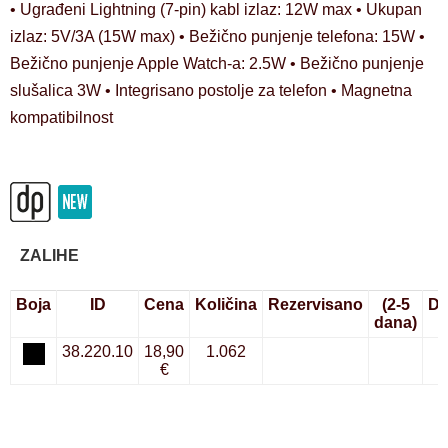
• Ugrađeni Lightning (7-pin) kabl izlaz: 12W max • Ukupan
izlaz: 5V/3A (15W max) • Bežično punjenje telefona: 15W •
Bežično punjenje Apple Watch-a: 2.5W • Bežično punjenje
slušalica 3W • Integrisano postolje za telefon • Magnetna
kompatibilnost
ZALIHE
Boja
ID
Cena
Količina
Rezervisano
(2-5
Do
dana)
38.220.10
18,90
1.062
€