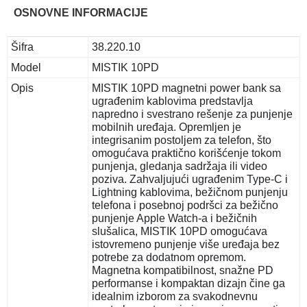
OSNOVNE INFORMACIJE
Šifra
38.220.10
Model
MISTIK 10PD
Opis
MISTIK 10PD magnetni power bank sa
ugrađenim kablovima predstavlja
napredno i svestrano rešenje za punjenje
mobilnih uređaja. Opremljen je
integrisanim postoljem za telefon, što
omogućava praktično korišćenje tokom
punjenja, gledanja sadržaja ili video
poziva. Zahvaljujući ugrađenim Type-C i
Lightning kablovima, bežičnom punjenju
telefona i posebnoj podršci za bežično
punjenje Apple Watch-a i bežičnih
slušalica, MISTIK 10PD omogućava
istovremeno punjenje više uređaja bez
potrebe za dodatnom opremom.
Magnetna kompatibilnost, snažne PD
performanse i kompaktan dizajn čine ga
idealnim izborom za svakodnevnu