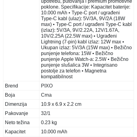
upotrebu, putovanja i premium promotivne
poklone. Specifikacije: Kapacitet baterije:
10.000 mAh • Type-C port / ugrađeni
Type-C kabl (ulaz): 5V/3A, 9V/2A (18W
max) • Type-C port / ugrađeni Type-C kabl
(izlaz): 5V/3A, 9V/2.22A, 12V/1.67A,
10V/2.25A (22.5W max) • Ugrađeni
Lightning (7-pin) kabl izlaz: 12W max •
Ukupan izlaz: 5V/3A (15W max) • Bežično
punjenje telefona: 15W • Bežično
punjenje Apple Watch-a: 2.5W • Bežično
punjenje slušalica 3W • Integrisano
postolje za telefon • Magnetna
kompatibilnost
Brend
PIXO
Boja
Crna
Dimenzija
10.9 x 6.9 x 2.2 cm
Pakovanje
32/1
Neto težina
0.23 kg
Kapacitet
10.000 mAh