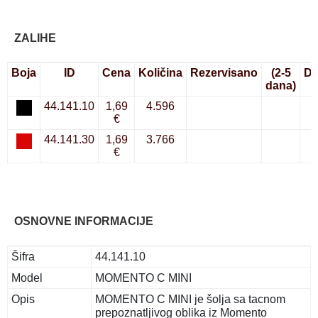
ZALIHE
Boja
ID
Cena
Količina
Rezervisano
(2-5
Do
dana)
44.141.10
1,69
4.596
€
44.141.30
1,69
3.766
€
OSNOVNE INFORMACIJE
Šifra
44.141.10
Model
MOMENTO C MINI
Opis
MOMENTO C MINI je šolja sa tacnom
prepoznatljivog oblika iz Momento