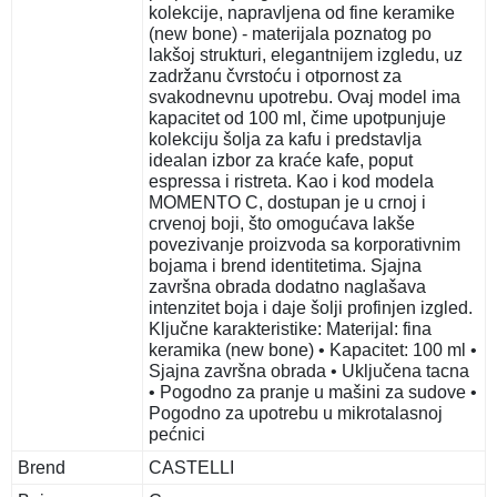
kolekcije, napravljena od fine keramike
(new bone) - materijala poznatog po
lakšoj strukturi, elegantnijem izgledu, uz
zadržanu čvrstoću i otpornost za
svakodnevnu upotrebu. Ovaj model ima
kapacitet od 100 ml, čime upotpunjuje
kolekciju šolja za kafu i predstavlja
idealan izbor za kraće kafe, poput
espressa i ristreta. Kao i kod modela
MOMENTO C, dostupan je u crnoj i
crvenoj boji, što omogućava lakše
povezivanje proizvoda sa korporativnim
bojama i brend identitetima. Sjajna
završna obrada dodatno naglašava
intenzitet boja i daje šolji profinjen izgled.
Ključne karakteristike: Materijal: fina
keramika (new bone) • Kapacitet: 100 ml •
Sjajna završna obrada • Uključena tacna
• Pogodno za pranje u mašini za sudove •
Pogodno za upotrebu u mikrotalasnoj
pećnici
Brend
CASTELLI