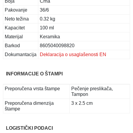
Boja
Crna
Pakovanje
36/6
Neto težina
0.32 kg
Kapacitet
100 ml
Materijal
Keramika
Barkod
8605040098820
Dokumantacija
Deklaracija o usaglašenosti EN
INFORMACIJE O ŠTAMPI
Preporučena vrsta štampe
Pečenje preslikača,
Tampon
Preporučena dimenzija
3 x 2.5 cm
štampe
LOGISTIČKI PODACI