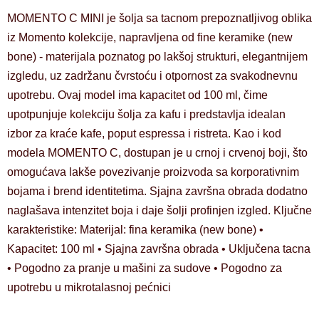
MOMENTO C MINI je šolja sa tacnom prepoznatljivog oblika
iz Momento kolekcije, napravljena od fine keramike (new
bone) - materijala poznatog po lakšoj strukturi, elegantnijem
izgledu, uz zadržanu čvrstoću i otpornost za svakodnevnu
upotrebu. Ovaj model ima kapacitet od 100 ml, čime
upotpunjuje kolekciju šolja za kafu i predstavlja idealan
izbor za kraće kafe, poput espressa i ristreta. Kao i kod
modela MOMENTO C, dostupan je u crnoj i crvenoj boji, što
omogućava lakše povezivanje proizvoda sa korporativnim
bojama i brend identitetima. Sjajna završna obrada dodatno
naglašava intenzitet boja i daje šolji profinjen izgled. Ključne
karakteristike: Materijal: fina keramika (new bone) •
Kapacitet: 100 ml • Sjajna završna obrada • Uključena tacna
• Pogodno za pranje u mašini za sudove • Pogodno za
upotrebu u mikrotalasnoj pećnici