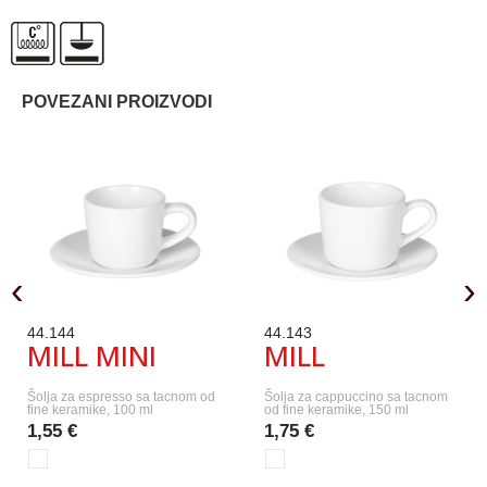
POVEZANI PROIZVODI
‹
›
44.144
44.143
MILL MINI
MILL
Šolja za espresso sa tacnom od
Šolja za cappuccino sa tacnom
fine keramike, 100 ml
od fine keramike, 150 ml
1,55 €
1,75 €