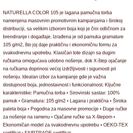
NATURELLA COLOR 105 je lagana pamučna torba
namenjena masovnim promotivnim kampanjama i širokoj
distribuciji, sa velikim izborom boja koji je čini odličnom za
brendiranje i događaje. Izrađena je od pamuka gramature
105 g/m2, što joj daje praktičnu i ekonomičnu formu za
svakodnevnu upotrebu. Klasičan tote dizajn sa dugim
ručkama omogućava udobno nošenje, dok X-štep ojačanje
na ručkama doprinosi većoj izdržljivosti i sigurnosti pri
nošenju. Idealan izbor za kampanje gde je važna
dostupnost boja, jednostavnost i funkcionalnost. Ključne
karakteristike: Pamučna torba • Sirovinski sastav: 100%
pamuk • Gramatura: 105 g/m2 • Lagana i praktična • Široka
paleta boja • Pogodna za masovne promocije • Duge ručke
za nošenje na ramenu • Ojačane ručke sa X-štepom •
Ekonomičan model za svakodnevnu upotrebu • OEKO-TEX
sertifikat • FAIRTRADE sertifikat