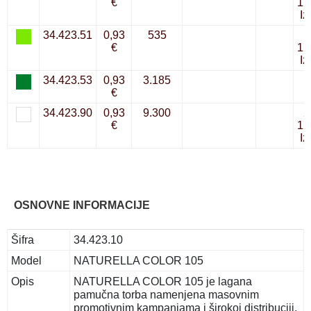
€
12
Iz
34.423.51
0,93
535
€
12
Iz
34.423.53
0,93
3.185
€
34.423.90
0,93
9.300
2
€
12
Iz
OSNOVNE INFORMACIJE
Šifra
34.423.10
Model
NATURELLA COLOR 105
Opis
NATURELLA COLOR 105 je lagana
pamučna torba namenjena masovnim
promotivnim kampanjama i širokoj distribuciji,