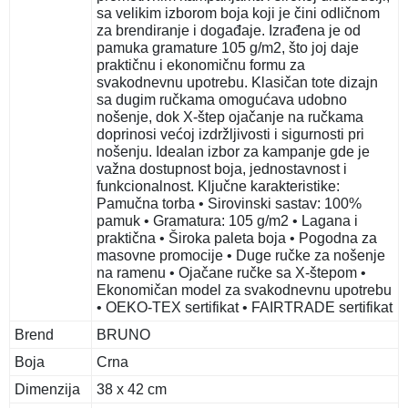
sa velikim izborom boja koji je čini odličnom
za brendiranje i događaje. Izrađena je od
pamuka gramature 105 g/m2, što joj daje
praktičnu i ekonomičnu formu za
svakodnevnu upotrebu. Klasičan tote dizajn
sa dugim ručkama omogućava udobno
nošenje, dok X-štep ojačanje na ručkama
doprinosi većoj izdržljivosti i sigurnosti pri
nošenju. Idealan izbor za kampanje gde je
važna dostupnost boja, jednostavnost i
funkcionalnost. Ključne karakteristike:
Pamučna torba • Sirovinski sastav: 100%
pamuk • Gramatura: 105 g/m2 • Lagana i
praktična • Široka paleta boja • Pogodna za
masovne promocije • Duge ručke za nošenje
na ramenu • Ojačane ručke sa X-štepom •
Ekonomičan model za svakodnevnu upotrebu
• OEKO-TEX sertifikat • FAIRTRADE sertifikat
Brend
BRUNO
Boja
Crna
Dimenzija
38 x 42 cm