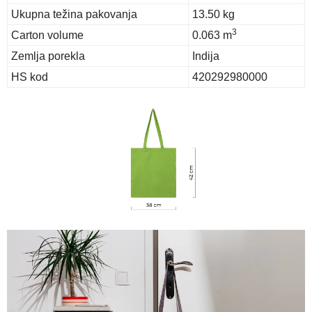
Ukupna težina pakovanja
13.50 kg
3
Carton volume
0.063 m
Zemlja porekla
Indija
HS kod
420292980000