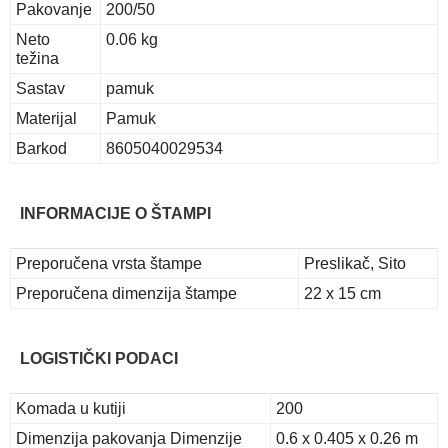
Pakovanje
200/50
Neto
0.06 kg
težina
Sastav
pamuk
Materijal
Pamuk
Barkod
8605040029534
INFORMACIJE O ŠTAMPI
Preporučena vrsta štampe
Preslikač, Sito
Preporučena dimenzija štampe
22 x 15 cm
LOGISTIČKI PODACI
Komada u kutiji
200
Dimenzija pakovanja Dimenzije
0.6 x 0.405 x 0.26 m