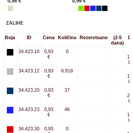
0,58 €
0,99 €
ZALIHE
Boja
ID
Cena
Količina
Rezervisano
(2-5
D
dana)
34.423.10
0,93
0
3
€
12
Iz
34.423.12
0,93
6.918
€
12
Iz
34.423.20
0,93
37
1
€
27
Iz
34.423.23
0,93
46
1
€
12
Iz
34.423.30
0,93
0
2