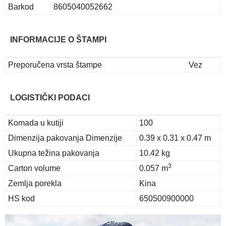
Barkod
8605040052662
INFORMACIJE O ŠTAMPI
Preporučena vrsta štampe
Vez
LOGISTIČKI PODACI
Komada u kutiji
100
Dimenzija pakovanja Dimenzije
0.39 x 0.31 x 0.47 m
Ukupna težina pakovanja
10.42 kg
3
Carton volume
0.057 m
Zemlja porekla
Kina
HS kod
650500900000