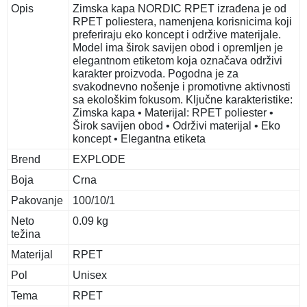
Opis
Zimska kapa NORDIC RPET izrađena je od
RPET poliestera, namenjena korisnicima koji
preferiraju eko koncept i održive materijale.
Model ima širok savijen obod i opremljen je
elegantnom etiketom koja označava održivi
karakter proizvoda. Pogodna je za
svakodnevno nošenje i promotivne aktivnosti
sa ekološkim fokusom. Ključne karakteristike:
Zimska kapa • Materijal: RPET poliester •
Širok savijen obod • Održivi materijal • Eko
koncept • Elegantna etiketa
Brend
EXPLODE
Boja
Crna
Pakovanje
100/10/1
Neto
0.09 kg
težina
Materijal
RPET
Pol
Unisex
Tema
RPET