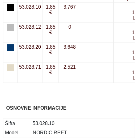
53.028.10
1,85
3.767
€
18
Iz
53.028.12
1,85
0
€
18
Iz
53.028.20
1,85
3.648
€
18
Iz
53.028.71
1,85
2.521
€
18
Iz
OSNOVNE INFORMACIJE
Šifra
53.028.10
Model
NORDIC RPET