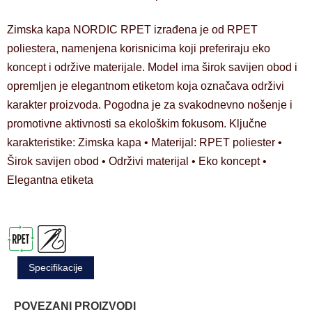
Zimska kapa NORDIC RPET izrađena je od RPET
poliestera, namenjena korisnicima koji preferiraju eko
koncept i održive materijale. Model ima širok savijen obod i
opremljen je elegantnom etiketom koja označava održivi
karakter proizvoda. Pogodna je za svakodnevno nošenje i
promotivne aktivnosti sa ekološkim fokusom. Ključne
karakteristike: Zimska kapa • Materijal: RPET poliester •
Širok savijen obod • Održivi materijal • Eko koncept •
Elegantna etiketa
Specifikacije
POVEZANI PROIZVODI