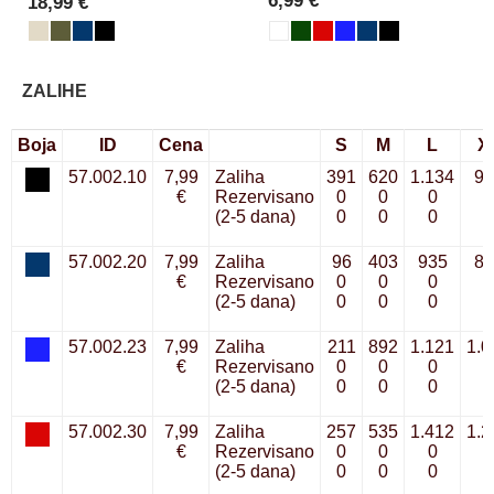
6,99 €
18,99 €
ZALIHE
Boja
ID
Cena
S
M
L
X
57.002.10
7,99
Zaliha
391
620
1.134
97
€
Rezervisano
0
0
0
0
(2-5 dana)
0
0
0
0
57.002.20
7,99
Zaliha
96
403
935
80
€
Rezervisano
0
0
0
0
(2-5 dana)
0
0
0
0
57.002.23
7,99
Zaliha
211
892
1.121
1.0
€
Rezervisano
0
0
0
0
(2-5 dana)
0
0
0
0
57.002.30
7,99
Zaliha
257
535
1.412
1.2
€
Rezervisano
0
0
0
0
(2-5 dana)
0
0
0
0