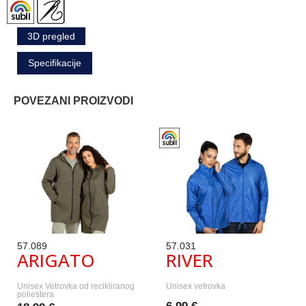
3D pregled
Specifikacije
POVEZANI PROIZVODI
57.089
57.031
ARIGATO
RIVER
Unisex Vetrovka od recikliranog
Unisex vetrovka
poliestera