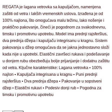
REGATA je lagana vetrovka sa kapuljačom, namenjena
zaštiti od vetra i lakših vremenskih uslova. Izrađena je od
100% najlona, što omogućava malu težinu, lako nošenje i
praktično pakovanje, čineći je pogodnom za svakodnevnu,
timsku i promotivnu upotrebu. Model ima prednji rajsferšlus,
dva prednja džepa i kapuljaču integrisanu u kragnu. Sistem
pakovanja u džep omogućava da se jakna jednostavno složi
kada nije u upotrebi. Elastični završeci rukava i podešavanje
u donjem rubu obezbeđuju bolje prijanjanje i dodatnu zaštitu
od vetra. Ključne karakteristike: Lagana vetrovka • 100%
najlon • Kapuljača integrisana u kragnu • Puni prednji
rajsferšlus • Dva prednja džepa • Pakovanje u sopstveni
džep • Elastični rukavi • Podesiv donji rub • Pogodna za
timsku i promotivnu upotrebu