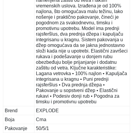
namenjena zaštiti od vetra i lakših
vremenskih uslova. Izrađena je od 100%
najlona, što omogućava malu težinu, lako
nošenje i praktično pakovanje, čineći je
pogodnom za svakodnevnu, timsku i
promotivnu upotrebu. Model ima prednji
rajsferšlus, dva prednja džepa i kapuljaču
integrisanu u kragnu. Sistem pakovanja u
džep omogućava da se jakna jednostavno
složi kada nije u upotrebi. Elastični završeci
rukava i podešavanje u donjem rubu
obezbeđuju bolje prijanjanje i dodatnu
zaštitu od vetra. Ključne karakteristike:
Lagana vetrovka • 100% najlon • Kapuljača
integrisana u kragnu • Puni prednji
rajsferšlus • Dva prednja džepa •
Pakovanje u sopstveni džep • Elastični
rukavi • Podesiv donji rub • Pogodna za
timsku i promotivnu upotrebu
Brend
EXPLODE
Boja
Crna
Pakovanje
50/5/1