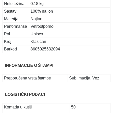
Neto težina
0.18 kg
Sastav
100% najlon
Materijal
Najlon
Performanse
Vetrootporno
Pol
Unisex
Kroj
Klasičan
Barkod
8605025632094
INFORMACIJE O ŠTAMPI
Preporučena vrsta štampe
Sublimacija, Vez
LOGISTIČKI PODACI
Komada u kutiji
50