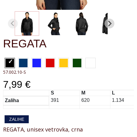
REGATA
57.002.10-S
7,99 €
S
M
L
391
620
1.134
Zaliha
ZALIHE
REGATA, unisex vetrovka, crna