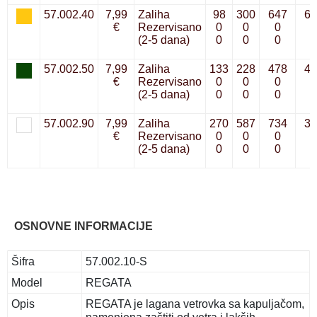
57.002.40
7,99
Zaliha
98
300
647
61
€
Rezervisano
0
0
0
0
(2-5 dana)
0
0
0
0
57.002.50
7,99
Zaliha
133
228
478
44
€
Rezervisano
0
0
0
0
(2-5 dana)
0
0
0
0
57.002.90
7,99
Zaliha
270
587
734
37
€
Rezervisano
0
0
0
0
(2-5 dana)
0
0
0
0
OSNOVNE INFORMACIJE
Šifra
57.002.10-S
Model
REGATA
Opis
REGATA je lagana vetrovka sa kapuljačom,