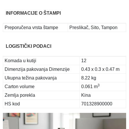
INFORMACIJE O ŠTAMPI
Preporučena vrsta štampe
Preslikač, Sito, Tampon
LOGISTIČKI PODACI
Komada u kutiji
12
Dimenzija pakovanja Dimenzije
0.43 x 0.3 x 0.47 m
Ukupna težina pakovanja
8.22 kg
3
Carton volume
0.061 m
Zemlja porekla
Kina
HS kod
701328900000