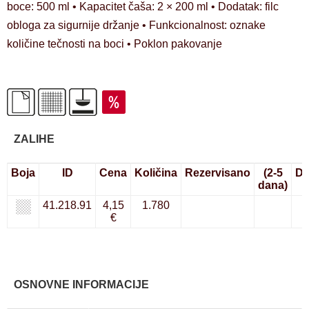
boce: 500 ml • Kapacitet čaša: 2 × 200 ml • Dodatak: filc
obloga za sigurnije držanje • Funkcionalnost: oznake
količine tečnosti na boci • Poklon pakovanje
ZALIHE
Boja
ID
Cena
Količina
Rezervisano
(2-5
Do
dana)
41.218.91
4,15
1.780
€
OSNOVNE INFORMACIJE