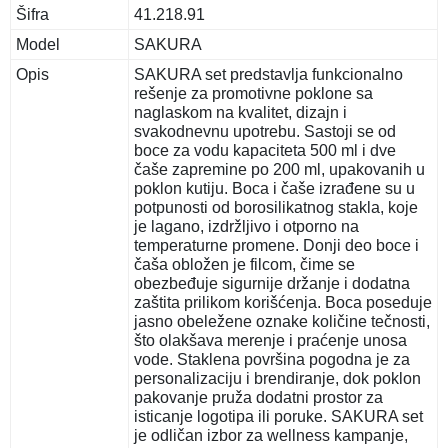
Šifra
41.218.91
Model
SAKURA
Opis
SAKURA set predstavlja funkcionalno
rešenje za promotivne poklone sa
naglaskom na kvalitet, dizajn i
svakodnevnu upotrebu. Sastoji se od
boce za vodu kapaciteta 500 ml i dve
čaše zapremine po 200 ml, upakovanih u
poklon kutiju. Boca i čaše izrađene su u
potpunosti od borosilikatnog stakla, koje
je lagano, izdržljivo i otporno na
temperaturne promene. Donji deo boce i
čaša obložen je filcom, čime se
obezbeđuje sigurnije držanje i dodatna
zaštita prilikom korišćenja. Boca poseduje
jasno obeležene oznake količine tečnosti,
što olakšava merenje i praćenje unosa
vode. Staklena površina pogodna je za
personalizaciju i brendiranje, dok poklon
pakovanje pruža dodatni prostor za
isticanje logotipa ili poruke. SAKURA set
je odličan izbor za wellness kampanje,