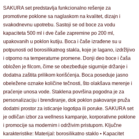
SAKURA set predstavlja funkcionalno rešenje za
promotivne poklone sa naglaskom na kvalitet, dizajn i
svakodnevnu upotrebu. Sastoji se od boce za vodu
kapaciteta 500 ml i dve čaše zapremine po 200 ml,
upakovanih u poklon kutiju. Boca i čaše izrađene su u
potpunosti od borosilikatnog stakla, koje je lagano, izdržljivo
i otporno na temperaturne promene. Donji deo boce i čaša
obložen je filcom, čime se obezbeđuje sigurnije držanje i
dodatna zaštita prilikom korišćenja. Boca poseduje jasno
obeležene oznake količine tečnosti, što olakšava merenje i
praćenje unosa vode. Staklena površina pogodna je za
personalizaciju i brendiranje, dok poklon pakovanje pruža
dodatni prostor za isticanje logotipa ili poruke. SAKURA set
je odličan izbor za wellness kampanje, korporativne poklone
i promocije sa modernim i održivim pristupom. Ključne
karakteristike: Materijal: borosilikatno staklo • Kapacitet