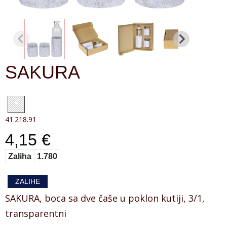
SAKURA
41.218.91
4,15 €
Zaliha
1.780
ZALIHE
SAKURA, boca sa dve čaše u poklon kutiji, 3/1,
transparentni