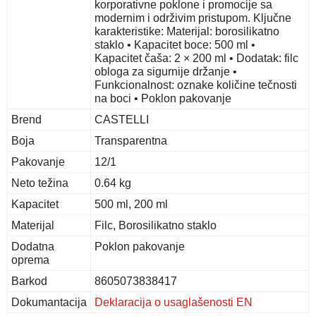
korporativne poklone i promocije sa
modernim i održivim pristupom. Ključne
karakteristike: Materijal: borosilikatno
staklo • Kapacitet boce: 500 ml •
Kapacitet čaša: 2 × 200 ml • Dodatak: filc
obloga za sigurnije držanje •
Funkcionalnost: oznake količine tečnosti
na boci • Poklon pakovanje
Brend
CASTELLI
Boja
Transparentna
Pakovanje
12/1
Neto težina
0.64 kg
Kapacitet
500 ml, 200 ml
Materijal
Filc, Borosilikatno staklo
Dodatna
Poklon pakovanje
oprema
Barkod
8605073838417
Dokumantacija
Deklaracija o usaglašenosti EN