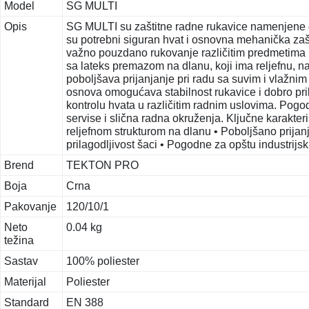
Model
SG MULTI
Opis
SG MULTI su zaštitne radne rukavice namenjene op
su potrebni siguran hvat i osnovna mehanička zaš
važno pouzdano rukovanje različitim predmetima 
sa lateks premazom na dlanu, koji ima reljefnu, 
poboljšava prijanjanje pri radu sa suvim i vlažnim
osnova omogućava stabilnost rukavice i dobro pr
kontrolu hvata u različitim radnim uslovima. Pogod
servise i slična radna okruženja. Ključne karakter
reljefnom strukturom na dlanu • Poboljšano prijan
prilagodljivost šaci • Pogodne za opštu industrij
Brend
TEKTON PRO
Boja
Crna
Pakovanje
120/10/1
Neto
0.04 kg
težina
Sastav
100% poliester
Materijal
Poliester
Standard
EN 388