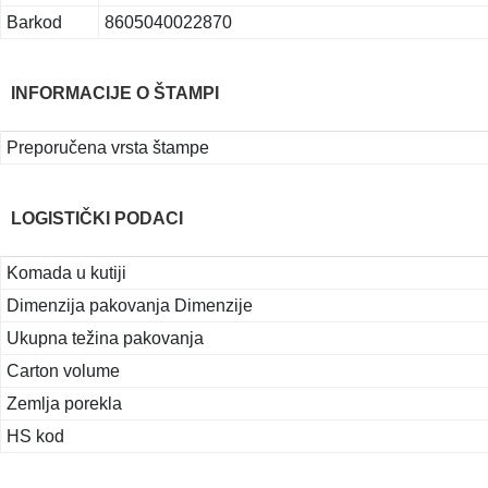
Barkod
8605040022870
INFORMACIJE O ŠTAMPI
Preporučena vrsta štampe
LOGISTIČKI PODACI
Komada u kutiji
Dimenzija pakovanja Dimenzije
Ukupna težina pakovanja
Carton volume
Zemlja porekla
HS kod