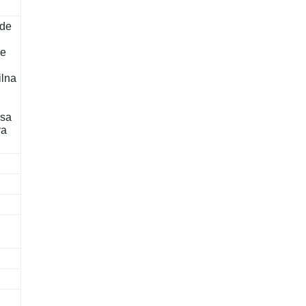
gde
ve
ilna
 sa
ra