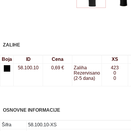
ZALIHE
Boja
ID
Cena
XS
58.100.10
0,69 €
Zaliha
423
Rezervisano
0
(2-5 dana)
0
OSNOVNE INFORMACIJE
Šifra
58.100.10-XS