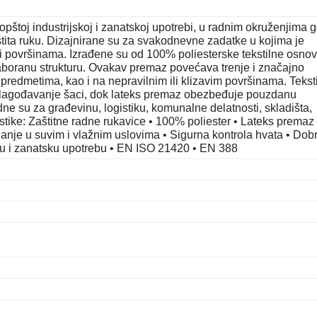
štoj industrijskoj i zanatskoj upotrebi, u radnim okruženjima 
tita ruku. Dizajnirane su za svakodnevne zadatke u kojima je
i površinama. Izrađene su od 100% poliesterske tekstilne osno
naboranu strukturu. Ovakav premaz povećava trenje i značajno
 predmetima, kao i na nepravilnim ili klizavim površinama. Tekst
ilagođavanje šaci, dok lateks premaz obezbeđuje pouzdanu
ne su za građevinu, logistiku, komunalne delatnosti, skladišta,
istike: Zaštitne radne rukavice • 100% poliester • Lateks premaz
janje u suvim i vlažnim uslovima • Sigurna kontrola hvata • Dob
sku i zanatsku upotrebu • EN ISO 21420 • EN 388