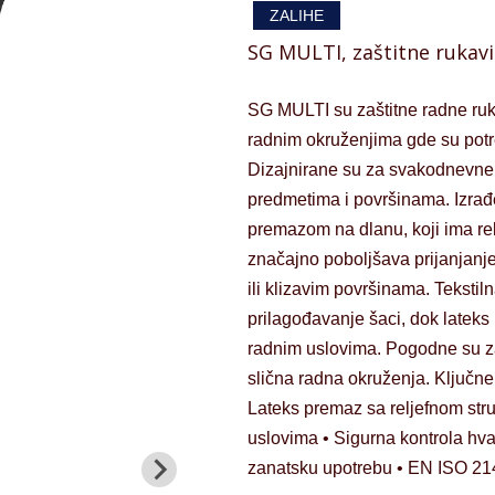
ZALIHE
SG MULTI, zaštitne rukavi
SG MULTI su zaštitne radne ruka
radnim okruženjima gde su potr
Dizajnirane su za svakodnevne 
predmetima i površinama. Izrađ
premazom na dlanu, koji ima re
značajno poboljšava prijanjanje
ili klizavim površinama. Teksti
prilagođavanje šaci, dok latek
radnim uslovima. Pogodne su za 
slična radna okruženja. Ključne 
Lateks premaz sa reljefnom stru
uslovima • Sigurna kontrola hvat
zanatsku upotrebu • EN ISO 21