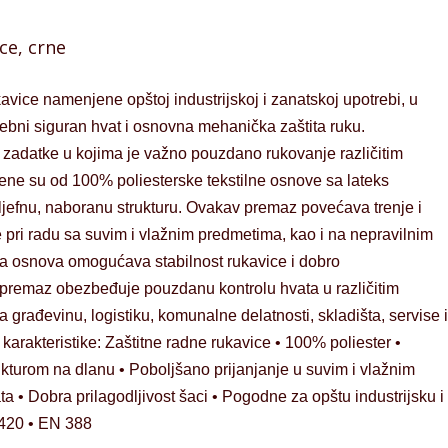
ce, crne
vice namenjene opštoj industrijskoj i zanatskoj upotrebi, u
ebni siguran hvat i osnovna mehanička zaštita ruku.
zadatke u kojima je važno pouzdano rukovanje različitim
ene su od 100% poliesterske tekstilne osnove sa lateks
ljefnu, naboranu strukturu. Ovakav premaz povećava trenje i
 pri radu sa suvim i vlažnim predmetima, kao i na nepravilnim
lna osnova omogućava stabilnost rukavice i dobro
s premaz obezbeđuje pouzdanu kontrolu hvata u različitim
građevinu, logistiku, komunalne delatnosti, skladišta, servise i
karakteristike: Zaštitne radne rukavice • 100% poliester •
kturom na dlanu • Poboljšano prijanjanje u suvim i vlažnim
a • Dobra prilagodljivost šaci • Pogodne za opštu industrijsku i
420 • EN 388