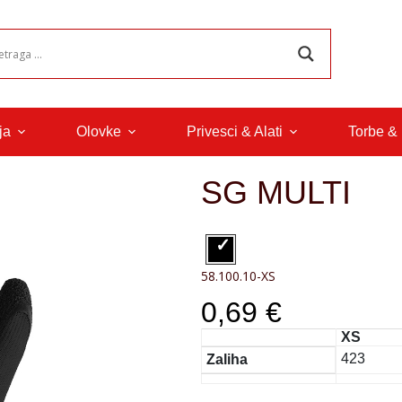
ja
Olovke
Privesci & Alati
Torbe &
SG MULTI
58.100.10-XS
0,69 €
XS
423
Zaliha