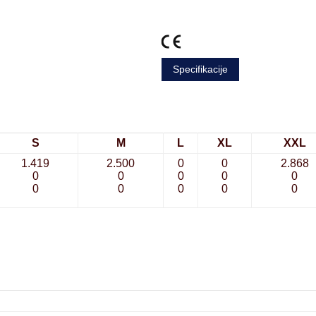
Specifikacije
S
M
L
XL
XXL
1.419
2.500
0
0
2.868
0
0
0
0
0
0
0
0
0
0