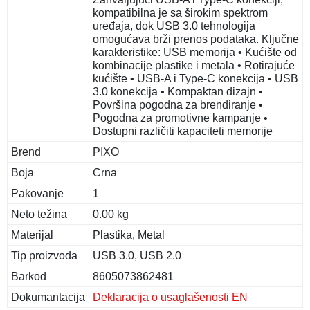
kompatibilna je sa širokim spektrom
uređaja, dok USB 3.0 tehnologija
omogućava brži prenos podataka. Ključne
karakteristike: USB memorija • Kućište od
kombinacije plastike i metala • Rotirajuće
kućište • USB-A i Type-C konekcija • USB
3.0 konekcija • Kompaktan dizajn •
Površina pogodna za brendiranje •
Pogodna za promotivne kampanje •
Dostupni različiti kapaciteti memorije
Brend
PIXO
Boja
Crna
Pakovanje
1
Neto težina
0.00 kg
Materijal
Plastika, Metal
Tip proizvoda
USB 3.0, USB 2.0
Barkod
8605073862481
Dokumantacija
Deklaracija o usaglašenosti EN