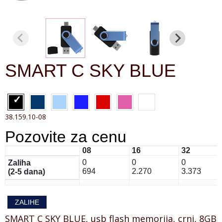
SMART C SKY BLUE
38.159.10-08
Pozovite za cenu
08
16
32
0
0
0
Zaliha
694
2.270
3.373
(2-5 dana)
ZALIHE
SMART C SKY BLUE, usb flash memorija, crni, 8GB