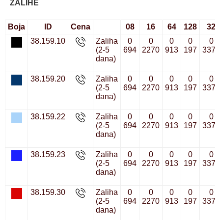
ZALIHE
Boja
ID
Cena
08
16
64
128
32
38.159.10
Zaliha
0
0
0
0
0
(2-5
694
2270
913
197
3373
dana)
38.159.20
Zaliha
0
0
0
0
0
(2-5
694
2270
913
197
3373
dana)
38.159.22
Zaliha
0
0
0
0
0
(2-5
694
2270
913
197
3373
dana)
38.159.23
Zaliha
0
0
0
0
0
(2-5
694
2270
913
197
3373
dana)
38.159.30
Zaliha
0
0
0
0
0
(2-5
694
2270
913
197
3373
dana)