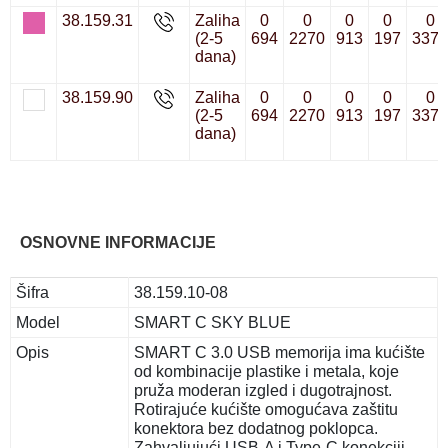
38.159.31
Zaliha
0
0
0
0
0
(2-5
694
2270
913
197
3373
dana)
38.159.90
Zaliha
0
0
0
0
0
(2-5
694
2270
913
197
3373
dana)
OSNOVNE INFORMACIJE
Šifra
38.159.10-08
Model
SMART C SKY BLUE
Opis
SMART C 3.0 USB memorija ima kućište
od kombinacije plastike i metala, koje
pruža moderan izgled i dugotrajnost.
Rotirajuće kućište omogućava zaštitu
konektora bez dodatnog poklopca.
Zahvaljujući USB-A i Type-C konekciji,