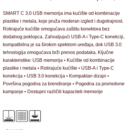
SMART C 3.0 USB memorija ima kućište od kombinacije
plastike i metala, koje pruža moderan izgled i dugotrajnost.
Rotirajuće kućište omogućava zaštitu konektora bez
dodatnog poklopca. Zahvaljujući USB-A i Type-C konekciji,
kompatibilna je sa širokim spektrom uređaja, dok USB 3.0
tehnologija omogućava brži prenos podataka. Ključne
karakteristike: USB memorija • Kućište od kombinacije
plastike i metala • Rotirajuće kućište • USB-A i Type-C
konekcija • USB 3.0 konekcija • Kompaktan dizajn •
Površina pogodna za brendiranje • Pogodna za promotivne
kampanje • Dostupni različiti kapaciteti memorije