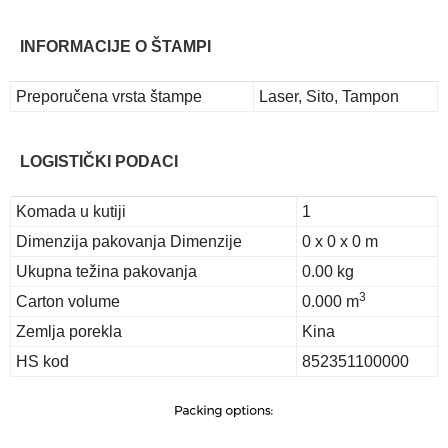
INFORMACIJE O ŠTAMPI
Preporučena vrsta štampe
Laser, Sito, Tampon
LOGISTIČKI PODACI
Komada u kutiji
1
Dimenzija pakovanja Dimenzije
0 x 0 x 0 m
Ukupna težina pakovanja
0.00 kg
3
Carton volume
0.000 m
Zemlja porekla
Kina
HS kod
852351100000