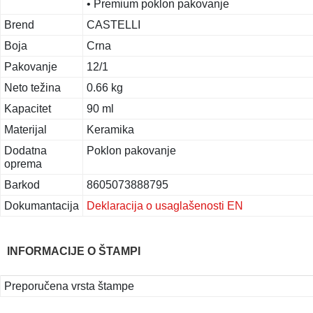
• Premium poklon pakovanje
Brend
CASTELLI
Boja
Crna
Pakovanje
12/1
Neto težina
0.66 kg
Kapacitet
90 ml
Materijal
Keramika
Dodatna
Poklon pakovanje
oprema
Barkod
8605073888795
Dokumantacija
Deklaracija o usaglašenosti EN
INFORMACIJE O ŠTAMPI
Preporučena vrsta štampe