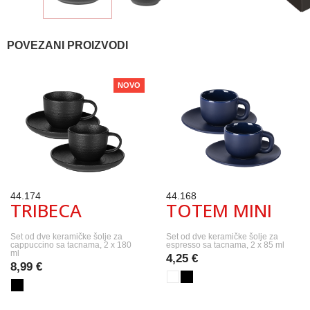
POVEZANI PROIZVODI
NOVO
44.174
44.168
TRIBECA
TOTEM MINI
Set od dve keramičke šolje za
Set od dve keramičke šolje za
cappuccino sa tacnama, 2 x 180
espresso sa tacnama, 2 x 85 ml
ml
4,25 €
8,99 €