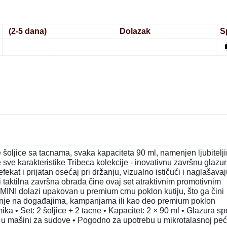
(2-5 dana)
Dolazak
S
oljice sa tacnama, svaka kapaciteta 90 ml, namenjen ljubitelj
e sve karakteristike Tribeca kolekcije - inovativnu završnu glazu
efekat i prijatan osećaj pri držanju, vizualno ističući i naglašavaj
taktilna završna obrada čine ovaj set atraktivnim promotivnim
NI dolazi upakovan u premium crnu poklon kutiju, što ga čini
ranje na događajima, kampanjama ili kao deo premium poklon
ika • Set: 2 šoljice + 2 tacne • Kapacitet: 2 × 90 ml • Glazura sp
je u mašini za sudove • Pogodno za upotrebu u mikrotalasnoj peć