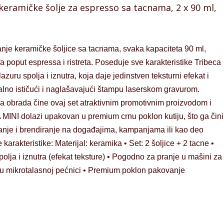
keramičke šolje za espresso sa tacnama, 2 x 90 ml,
je keramičke šoljice sa tacnama, svaka kapaciteta 90 ml,
a poput espressa i ristreta. Poseduje sve karakteristike Tribeca
azuru spolja i iznutra, koja daje jedinstven teksturni efekat i
ualno ističući i naglašavajući štampu laserskom gravurom.
na obrada čine ovaj set atraktivnim promotivnim proizvodom i
NI dolazi upakovan u premium crnu poklon kutiju, što ga čini
anje i brendiranje na događajima, kampanjama ili kao deo
arakteristike: Materijal: keramika • Set: 2 šoljice + 2 tacne •
polja i iznutra (efekat teksture) • Pogodno za pranje u mašini za
u mikrotalasnoj pećnici • Premium poklon pakovanje