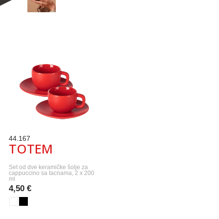
44.167
TOTEM
Set od dve keramičke šolje za
cappuccino sa tacnama, 2 x 200
ml
4,50 €