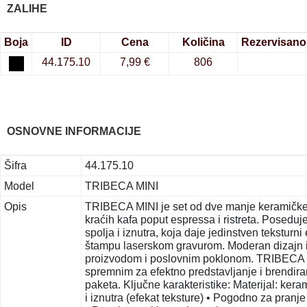
ZALIHE
Boja
ID
Cena
Količina
Rezervisano
44.175.10
7,99 €
806
OSNOVNE INFORMACIJE
Šifra
44.175.10
Model
TRIBECA MINI
Opis
TRIBECA MINI je set od dve manje keramičke š
kraćih kafa poput espressa i ristreta. Poseduj
spolja i iznutra, koja daje jedinstven teksturni 
štampu laserskom gravurom. Moderan dizajn i 
proizvodom i poslovnim poklonom. TRIBECA MI
spremnim za efektno predstavljanje i brendi
paketa. Ključne karakteristike: Materijal: keram
i iznutra (efekat teksture) • Pogodno za pran