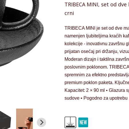
TRIBECA MINI, set od dve 
crni
TRIBECA MINI je set od dve man
namenjen ljubiteljima kraćih kaf
kolekcije - inovativnu završnu gl
prijatan osećaj pri držanju, viz
Moderan dizajn i taktilna završ
poslovnim poklonom. TRIBECA MI
spremnim za efektno predstavlj
premium poklon paketa. Ključne k
Kapacitet: 2 × 90 ml • Glazura s
sudove • Pogodno za upotrebu 