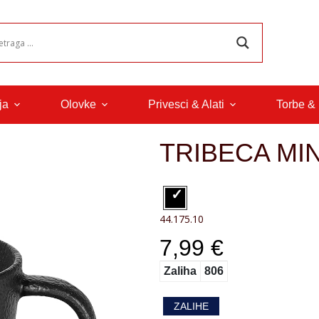
ja
Olovke
Privesci & Alati
Torbe &
TRIBECA MIN
44.175.10
7,99 €
Zaliha
806
ZALIHE