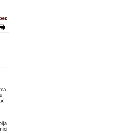
pec
ima
ru
ući
olja
nici