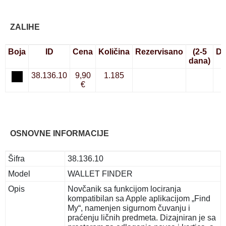
ZALIHE
Boja
ID
Cena
Količina
Rezervisano
(2-5
Do
dana)
38.136.10
9,90
1.185
€
OSNOVNE INFORMACIJE
Šifra
38.136.10
Model
WALLET FINDER
Opis
Novčanik sa funkcijom lociranja
kompatibilan sa Apple aplikacijom „Find
My“, namenjen sigurnom čuvanju i
praćenju ličnih predmeta. Dizajniran je sa