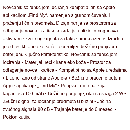
Novčanik sa funkcijom lociranja kompatibilan sa Apple
aplikacijom „Find My“, namenjen sigurnom čuvanju i
praćenju ličnih predmeta. Dizajniran je sa prostorom za
odlaganje novca i kartica, a kada je u blizini omogućava
aktiviranje zvučnog signala za lakše pronalaženje. Izrađen
je od reciklirane eko kože i opremljen bežično punjivom
baterijom. Ključne karakteristike: Novčanik sa funkcijom
lociranja • Materijal: reciklirana eko koža • Prostor za
odlaganje novca i kartica • Kompatibilno sa Apple uređajima
• Licencirano od strane Apple-a • Bežično praćenje putem
Apple aplikacije „Find My“ • Punjiva Li-ion baterija
kapaciteta 100 mAh • Bežično punjenje, ulazna snaga 2 W •
Zvučni signal za lociranje predmeta u blizini • Jačina
zvučnog signala 90 dB • Trajanje baterije do 6 meseci •
Poklon kutija