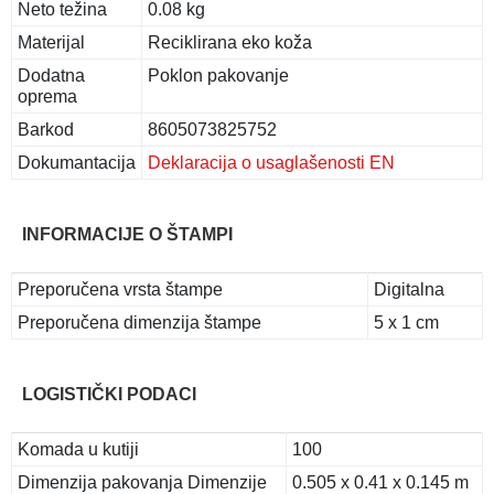
Neto težina
0.08 kg
Materijal
Reciklirana eko koža
Dodatna
Poklon pakovanje
oprema
Barkod
8605073825752
Dokumantacija
Deklaracija o usaglašenosti EN
INFORMACIJE O ŠTAMPI
Preporučena vrsta štampe
Digitalna
Preporučena dimenzija štampe
5 x 1 cm
LOGISTIČKI PODACI
Komada u kutiji
100
Dimenzija pakovanja Dimenzije
0.505 x 0.41 x 0.145 m