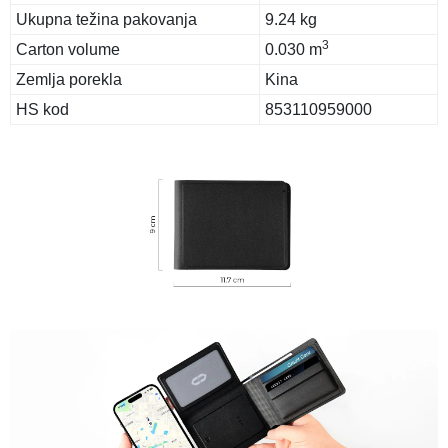
Ukupna težina pakovanja
9.24 kg
3
Carton volume
0.030 m
Zemlja porekla
Kina
HS kod
853110959000