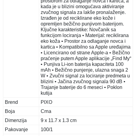
prostorom za odlaganje novca i kartica, a
kada je u blizini omogućava aktiviranje
zvučnog signala za lakše pronalaženje.
Izrađen je od reciklirane eko kože i
opremljen bežično punjivom baterijom.
Ključne karakteristike: Novčanik sa
funkcijom lociranja • Materijal: reciklirana
eko koža • Prostor za odlaganje novca i
kartica • Kompatibilno sa Apple uređajima
• Licencirano od strane Apple-a • Bežično
praćenje putem Apple aplikacije „Find My“
• Punjiva Li-ion baterija kapaciteta 100
mAh • Bežično punjenje, ulazna snaga 2
W • Zvučni signal za lociranje predmeta u
blizini • Jačina zvučnog signala 90 dB •
Trajanje baterije do 6 meseci • Poklon
kutija
Brend
PIXO
Boja
Crna
Dimenzija
9 x 11.7 x 1.3 cm
Pakovanje
100/1