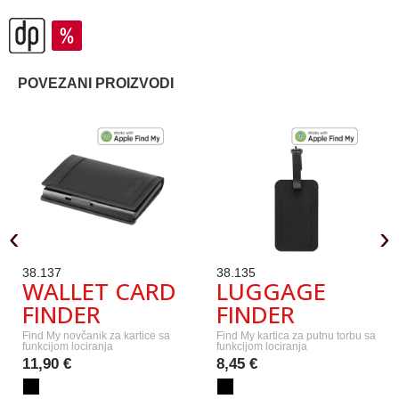
POVEZANI PROIZVODI
‹
›
38.137
38.135
WALLET CARD
LUGGAGE
FINDER
FINDER
Find My novčanik za kartice sa
Find My kartica za putnu torbu sa
funkcijom lociranja
funkcijom lociranja
11,90 €
8,45 €