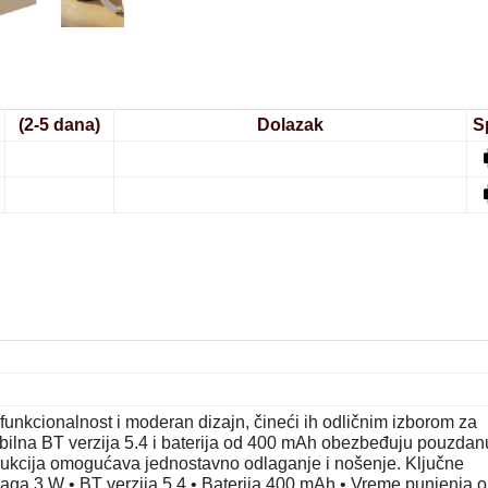
(2-5 dana)
Dolazak
S
unkcionalnost i moderan dizajn, čineći ih odličnim izborom za
bilna BT verzija 5.4 i baterija od 400 mAh obezbeđuju pouzdan
strukcija omogućava jednostavno odlaganje i nošenje. Ključne
Snaga 3 W • BT verzija 5.4 • Baterija 400 mAh • Vreme punjenja 