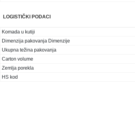
LOGISTIČKI PODACI
Komada u kutiji
Dimenzija pakovanja Dimenzije
Ukupna težina pakovanja
Carton volume
Zemlja porekla
HS kod