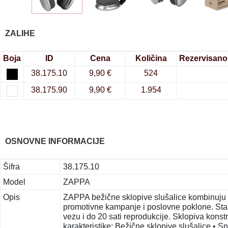
ZALIHE
Boja
ID
Cena
Količina
Rezervisano
38.175.10
9,90 €
524
38.175.90
9,90 €
1.954
OSNOVNE INFORMACIJE
Šifra
38.175.10
Model
ZAPPA
Opis
ZAPPA bežične sklopive slušalice kombinuju f
promotivne kampanje i poslovne poklone. Sta
vezu i do 20 sati reprodukcije. Sklopiva kon
karakteristike: Bežične sklopive slušalice • 