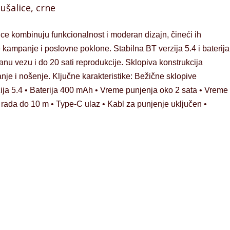
ušalice, crne
ce kombinuju funkcionalnost i moderan dizajn, čineći ih
kampanje i poslovne poklone. Stabilna BT verzija 5.4 i baterija
 vezu i do 20 sati reprodukcije. Sklopiva konstrukcija
e i nošenje. Ključne karakteristike: Bežične sklopive
ija 5.4 • Baterija 400 mAh • Vreme punjenja oko 2 sata • Vreme
 rada do 10 m • Type-C ulaz • Kabl za punjenje uključen •