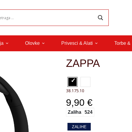
ja
Olovke
Privesci & Alati
Torbe &
ZAPPA
38.175.10
9,90 €
Zaliha
524
ZALIHE