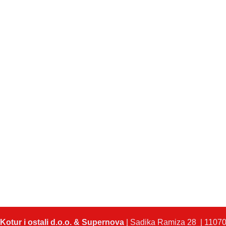
Kotur i ostali d.o.o. & Supernova
| Sadika Ramiza 28 | 11070