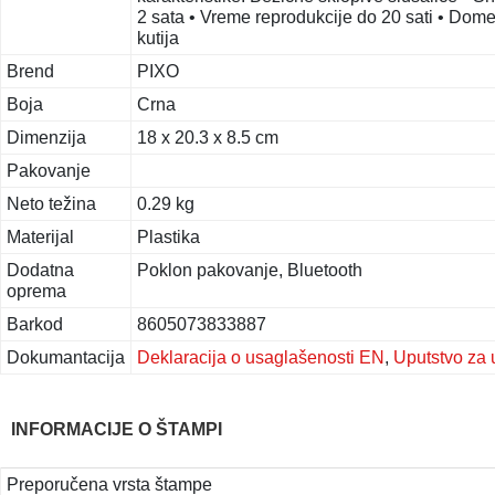
2 sata • Vreme reprodukcije do 20 sati • Dome
kutija
Brend
PIXO
Boja
Crna
Dimenzija
18 x 20.3 x 8.5 cm
Pakovanje
Neto težina
0.29 kg
Materijal
Plastika
Dodatna
Poklon pakovanje, Bluetooth
oprema
Barkod
8605073833887
Dokumantacija
Deklaracija o usaglašenosti EN
,
Uputstvo za 
INFORMACIJE O ŠTAMPI
Preporučena vrsta štampe