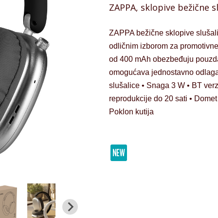
ZAPPA, sklopive bežične sl
ZAPPA bežične sklopive slušali
odličnim izborom za promotivne 
od 400 mAh obezbeđuju pouzdanu
omogućava jednostavno odlaganj
slušalice • Snaga 3 W • BT verz
reprodukcije do 20 sati • Domet
Poklon kutija