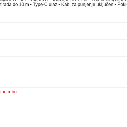
t rada do 10 m • Type-C ulaz • Kabl za punjenje uključen • Pok
upotrebu