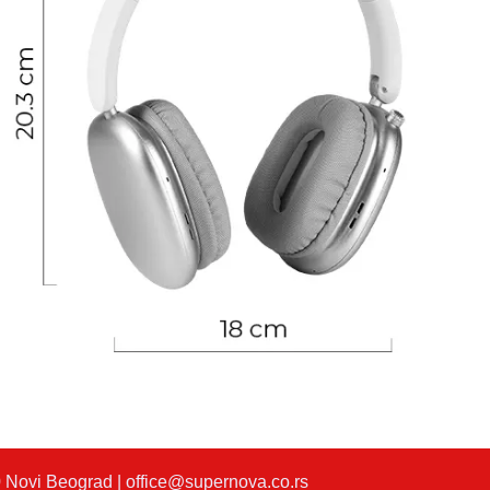
 Novi Beograd |
office@supernova.co.rs