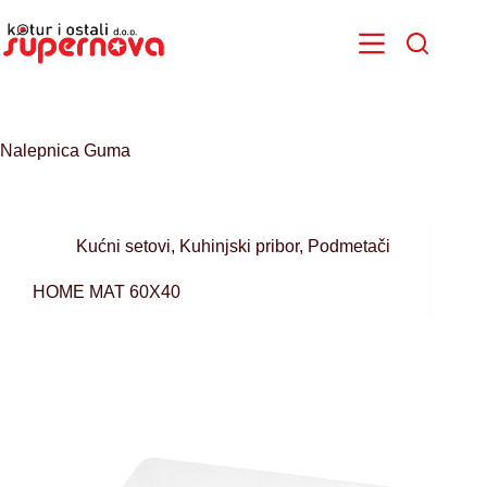
Skip
to
content
Nalepnica
Guma
Kućni setovi
,
Kuhinjski pribor
,
Podmetači
HOME MAT 60X40