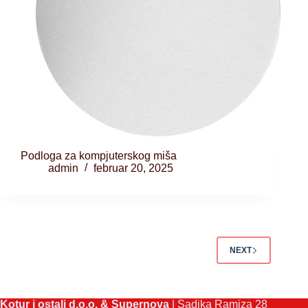
Podloga za kompjuterskog miša
admin
februar 20, 2025
NEXT
Kotur i ostali d.o.o. & Supernova
| Sadika Ramiza 28